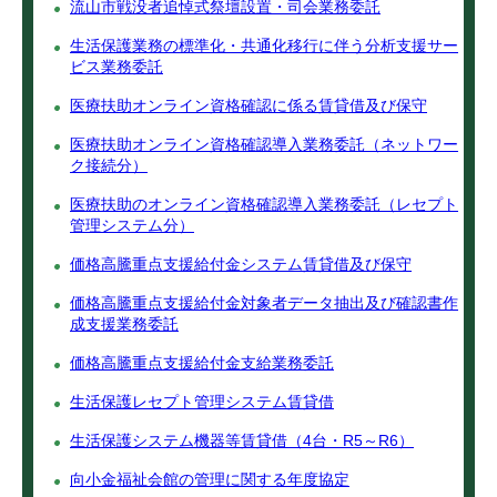
流山市戦没者追悼式祭壇設置・司会業務委託
生活保護業務の標準化・共通化移行に伴う分析支援サー
ビス業務委託
医療扶助オンライン資格確認に係る賃貸借及び保守
医療扶助オンライン資格確認導入業務委託（ネットワー
ク接続分）
医療扶助のオンライン資格確認導入業務委託（レセプト
管理システム分）
価格高騰重点支援給付金システム賃貸借及び保守
価格高騰重点支援給付金対象者データ抽出及び確認書作
成支援業務委託
価格高騰重点支援給付金支給業務委託
生活保護レセプト管理システム賃貸借
生活保護システム機器等賃貸借（4台・R5～R6）
向小金福祉会館の管理に関する年度協定