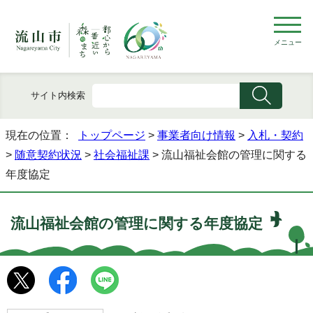
メニュー
サイト内検索
現在の位置：
トップページ
>
事業者向け情報
>
入札・契約
>
随意契約状況
>
社会福祉課
> 流山福祉会館の管理に関する
年度協定
流山福祉会館の管理に関する年度協定