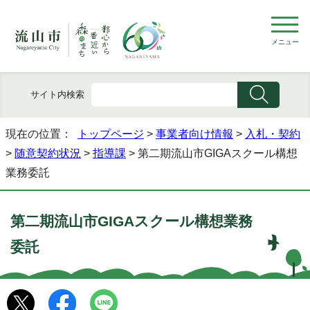
メニュー
サイト内検索
現在の位置：
トップページ
>
事業者向け情報
>
入札・契約
>
随意契約状況
>
指導課
> 第二期流山市GIGAスクール構想
業務委託
第二期流山市GIGAスクール構想業務
委託