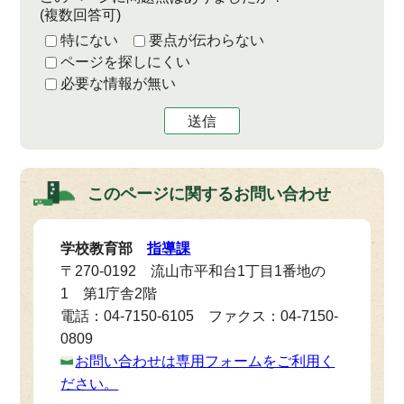
(複数回答可)
特にない
要点が伝わらない
ページを探しにくい
必要な情報が無い
送信
このページに関する
お問い合わせ
学校教育部
指導課
〒270-0192 流山市平和台1丁目1番地の
1 第1庁舎2階
電話：04-7150-6105 ファクス：04-7150-
0809
お問い合わせは専用フォームをご利用く
ださい。