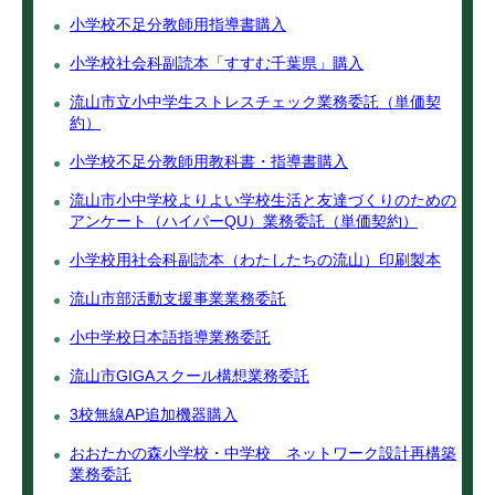
小学校不足分教師用指導書購入
小学校社会科副読本「すすむ千葉県」購入
流山市立小中学生ストレスチェック業務委託（単価契
約）
小学校不足分教師用教科書・指導書購入
流山市小中学校よりよい学校生活と友達づくりのための
アンケート（ハイパーQU）業務委託（単価契約）
小学校用社会科副読本（わたしたちの流山）印刷製本
流山市部活動支援事業業務委託
小中学校日本語指導業務委託
流山市GIGAスクール構想業務委託
3校無線AP追加機器購入
おおたかの森小学校・中学校 ネットワーク設計再構築
業務委託