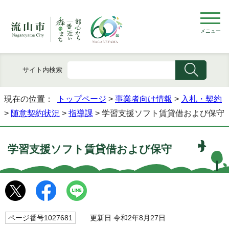
メニュー
サイト内検索
現在の位置：
トップページ
>
事業者向け情報
>
入札・契約
>
随意契約状況
>
指導課
> 学習支援ソフト賃貸借および保守
学習支援ソフト賃貸借および保守
ページ番号1027681
更新日 令和2年8月27日