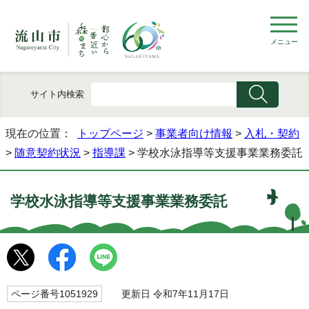
メニュー
サイト内検索
現在の位置：
トップページ
>
事業者向け情報
>
入札・契約
>
随意契約状況
>
指導課
> 学校水泳指導等支援事業業務委託
学校水泳指導等支援事業業務委託
ページ番号1051929
更新日 令和7年11月17日