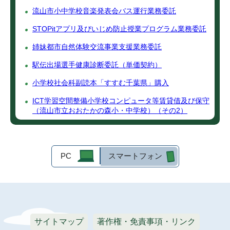
流山市小中学校音楽発表会バス運行業務委託
STOPitアプリ及びいじめ防止授業プログラム業務委託
姉妹都市自然体験交流事業支援業務委託
駅伝出場選手健康診断委託（単価契約）
小学校社会科副読本「すすむ千葉県」購入
ICT学習空間整備小学校コンピュータ等賃貸借及び保守
（流山市立おおたかの森小・中学校）（その2）
PC
スマートフォン
サイトマップ
著作権・免責事項・リンク