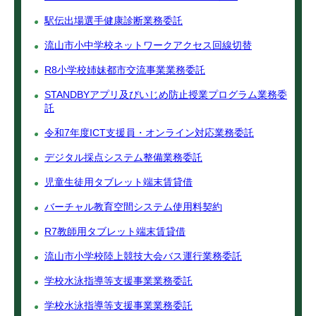
駅伝出場選手健康診断業務委託
流山市小中学校ネットワークアクセス回線切替
R8小学校姉妹都市交流事業業務委託
STANDBYアプリ及びいじめ防止授業プログラム業務委
託
令和7年度ICT支援員・オンライン対応業務委託
デジタル採点システム整備業務委託
児童生徒用タブレット端末賃貸借
バーチャル教育空間システム使用料契約
R7教師用タブレット端末賃貸借
流山市小学校陸上競技大会バス運行業務委託
学校水泳指導等支援事業業務委託
学校水泳指導等支援事業業務委託