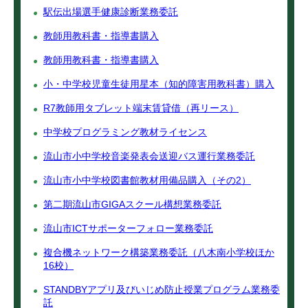
駅伝出場選手健康診断業務委託
教師用教科書・指導書購入
教師用教科書・指導書購入
小・中学校児童生徒用星本（知的障害用教科書）購入
R7教師用タブレット端末賃貸借（再リース）
中学校プログラミング教材ライセンス
流山市小中学校音楽発表会送迎バス運行業務委託
流山市小中学校図書館教材用備品購入（その2）
第二期流山市GIGAスクール構想業務委託
流山市ICTサポーターフォロー業務委託
複合機ネットワーク構築業務委託（八木南小学校ほか
16校）
STANDBYアプリ及びいじめ防止授業プログラム業務委
託