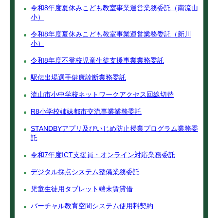
令和8年度夏休みこども教室事業運営業務委託（南流山
小）
令和8年度夏休みこども教室事業運営業務委託（新川
小）
令和8年度不登校児童生徒支援事業業務委託
駅伝出場選手健康診断業務委託
流山市小中学校ネットワークアクセス回線切替
R8小学校姉妹都市交流事業業務委託
STANDBYアプリ及びいじめ防止授業プログラム業務委
託
令和7年度ICT支援員・オンライン対応業務委託
デジタル採点システム整備業務委託
児童生徒用タブレット端末賃貸借
バーチャル教育空間システム使用料契約