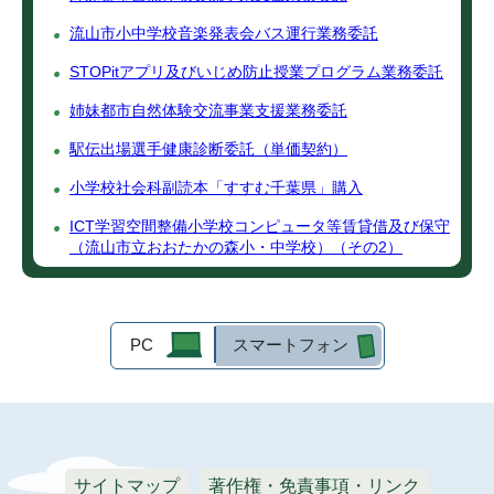
流山市小中学校音楽発表会バス運行業務委託
STOPitアプリ及びいじめ防止授業プログラム業務委託
姉妹都市自然体験交流事業支援業務委託
駅伝出場選手健康診断委託（単価契約）
小学校社会科副読本「すすむ千葉県」購入
ICT学習空間整備小学校コンピュータ等賃貸借及び保守
（流山市立おおたかの森小・中学校）（その2）
PC
スマートフォン
サイトマップ
著作権・免責事項・リンク