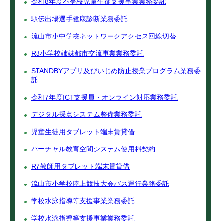
令和8年度不登校児童生徒支援事業業務委託
駅伝出場選手健康診断業務委託
流山市小中学校ネットワークアクセス回線切替
R8小学校姉妹都市交流事業業務委託
STANDBYアプリ及びいじめ防止授業プログラム業務委
託
令和7年度ICT支援員・オンライン対応業務委託
デジタル採点システム整備業務委託
児童生徒用タブレット端末賃貸借
バーチャル教育空間システム使用料契約
R7教師用タブレット端末賃貸借
流山市小学校陸上競技大会バス運行業務委託
学校水泳指導等支援事業業務委託
学校水泳指導等支援事業業務委託