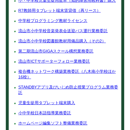
小・中学校児童生徒用星本（知的障害用教科書）購入
R7教師用タブレット端末賃貸借（再リース）
中学校プログラミング教材ライセンス
流山市小中学校音楽発表会送迎バス運行業務委託
流山市小中学校図書館教材用備品購入（その2）
第二期流山市GIGAスクール構想業務委託
流山市ICTサポーターフォロー業務委託
複合機ネットワーク構築業務委託（八木南小学校ほか
16校）
STANDBYアプリ及びいじめ防止授業プログラム業務委
託
児童生徒用タブレット端末購入
小中学校日本語指導業務委託
ホームページ編集ソフト整備業務委託