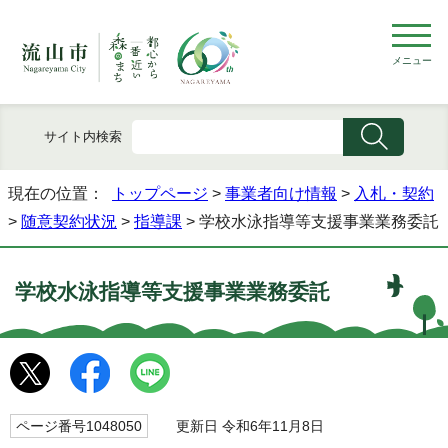
メニュー
サイト内検索
現在の位置：
トップページ
>
事業者向け情報
>
入札・契約
>
随意契約状況
>
指導課
> 学校水泳指導等支援事業業務委託
学校水泳指導等支援事業業務委託
ページ番号1048050
更新日 令和6年11月8日