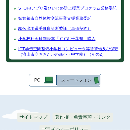
STOPitアプリ及びいじめ防止授業プログラム業務委託
姉妹都市自然体験交流事業支援業務委託
駅伝出場選手健康診断委託（単価契約）
小学校社会科副読本「すすむ千葉県」購入
ICT学習空間整備小学校コンピュータ等賃貸借及び保守
（流山市立おおたかの森小・中学校）（その2）
PC
スマートフォン
サイトマップ
著作権・免責事項・リンク
プライバシーポリシー