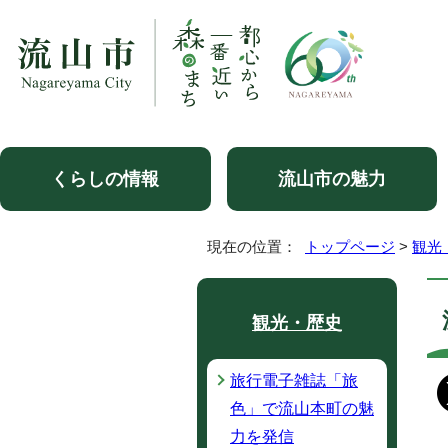
くらしの情報
流山市の魅力
現在の位置：
トップページ
>
観光
観光・歴史
旅行電子雑誌「旅
色」で流山本町の魅
力を発信