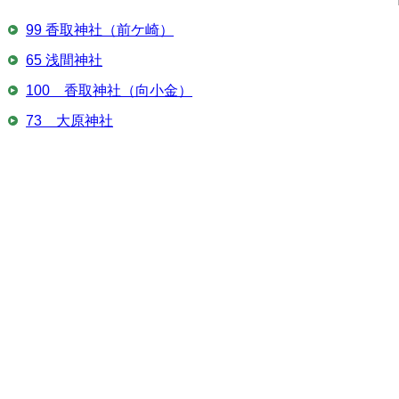
99 香取神社（前ケ崎）
65 浅間神社
100 香取神社（向小金）
73 大原神社