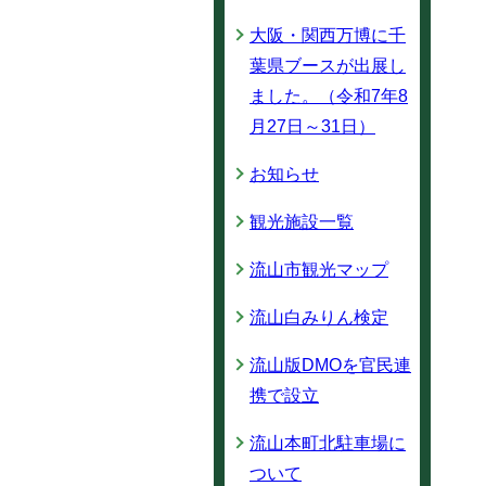
大阪・関西万博に千
葉県ブースが出展し
ました。（令和7年8
月27日～31日）
お知らせ
観光施設一覧
流山市観光マップ
流山白みりん検定
流山版DMOを官民連
携で設立
流山本町北駐車場に
ついて