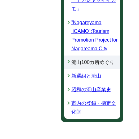
「ナガレヤマイイカ
モ」
”Nagareyama
iiCAMO":Tourism
Promotion Project for
Nagareama City
流山100カ所めぐり
新選組と流山
昭和の流山産業史
市内の登録・指定文
化財