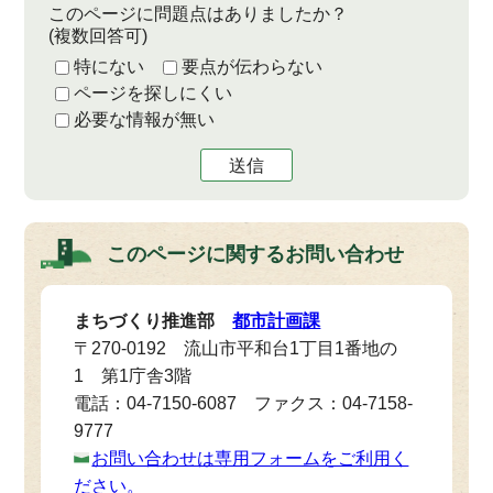
このページに問題点はありましたか？
(複数回答可)
特にない
要点が伝わらない
ページを探しにくい
必要な情報が無い
送信
このページに関する
お問い合わせ
まちづくり推進部
都市計画課
〒270-0192 流山市平和台1丁目1番地の
1 第1庁舎3階
電話：04-7150-6087 ファクス：04-7158-
9777
お問い合わせは専用フォームをご利用く
ださい。