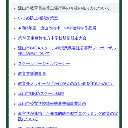
流山市教育員会等主催行事の今後の在り方について
いじめ防止相談対策室
令和3年度 流山市内小・中学校科学作品展
第74回東葛飾地方中学校駅伝競走大会
流山市GIGAスクール構想業務委託公募型プロポーザル
採点結果について
スクールソーシャルワーカー
教育支援調査員
教育長メッセージ「かけがえのない命を守るために」
流山市GIGAスクール構想
流山市公立学校情報機器整備事業計画
産官学が連携した先進的統合型プログラミング教育の実
践について