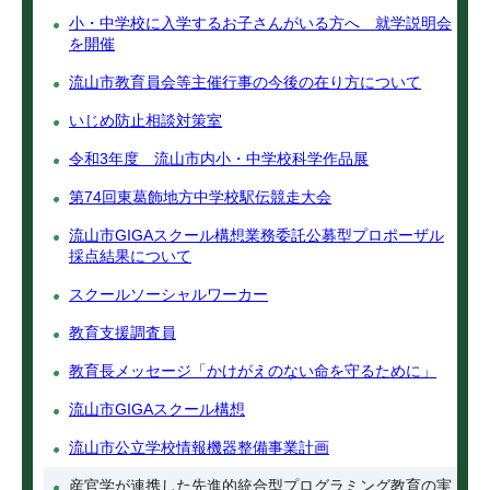
小・中学校に入学するお子さんがいる方へ 就学説明会
を開催
流山市教育員会等主催行事の今後の在り方について
いじめ防止相談対策室
令和3年度 流山市内小・中学校科学作品展
第74回東葛飾地方中学校駅伝競走大会
流山市GIGAスクール構想業務委託公募型プロポーザル
採点結果について
スクールソーシャルワーカー
教育支援調査員
教育長メッセージ「かけがえのない命を守るために」
流山市GIGAスクール構想
流山市公立学校情報機器整備事業計画
産官学が連携した先進的統合型プログラミング教育の実