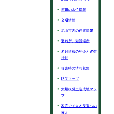
河川の水位情報
交通情報
流山市内の停電情報
避難所、避難場所
避難情報の発令と避難
行動
災害時の情報収集
防災マップ
大規模盛土造成地マッ
プ
家庭でできる災害への
備え