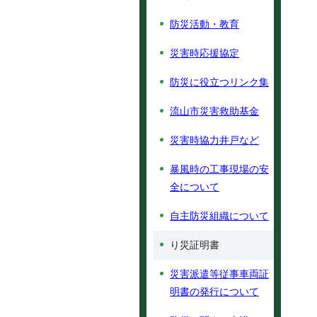
防災活動・教育
災害時応援協定
防災に役立つリンク集
流山市災害救助基金
災害時協力井戸など
暴風時の工事現場の安
全について
自主防災組織について
り災証明書
災害派遣等従事車両証
明書の発行について