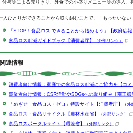
付与等による売りきり。外食での小盛りメニュー等の導入。
一人ひとりができることから取り組むことで、「もったいない
「STOP！食品ロス できることから始めよう」【政府広
食品ロス削減ガイドブック【消費者庁】
（外部リンク）
関連情報
消費者向け情報：家庭での食品ロス削減にご協力を【コミ
事業者向け情報：CSR活動やSDGsへの取り組み【商工振
「めざせ！食品ロス・ゼロ」特設サイト【消費者庁】
（外
食品ロス・食品リサイクル【農林水産省】
（外部リンク）
食品ロスポータルサイト【環境省】
（外部リンク）