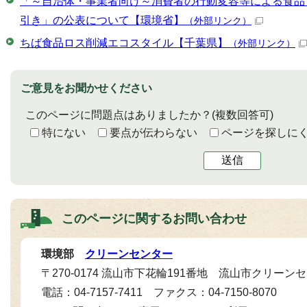
「～自治体・事業者向け～消費者の行動変容等による食品
引き」の公表について【環境省】
（外部リンク）
ちば食品ロス削減エコスタイル【千葉県】
（外部リンク）
ご意見をお聞かせください
このページに問題点はありましたか？
(複数回答可)
特にない
要点が伝わらない
ページを探しに
送信
このページに関する
お問い合わせ
環境部
クリーンセンター
〒270-0174 流山市下花輪191番地 流山市クリーン
電話：04-7157-7411 ファクス：04-7150-8070