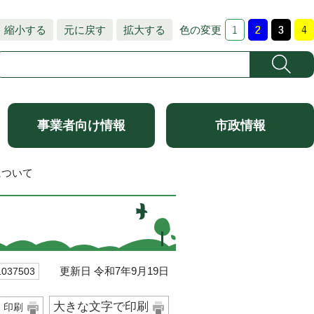
縮小する
元に戻す
拡大する
色の変更
事業者向け情報
市政情報
について
更新日 令和7年9月19日
37503
大きな文字で印刷
印刷