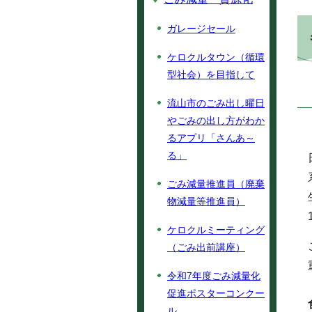
ガレージセール
ケロクルタウン（循環
型社会）を目指して
流山市のごみ出し曜日
やごみの出し方がわか
るアプリ「さんあ～
る」
ごみ減量推進員（廃棄
物減量等推進員）
ケロクルミーティング
（ごみ出前講座）
令和7年度ごみ減量化
促進ポスターコンクー
ル