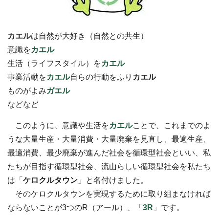
カエル
は自然が大好き（自然との共生）
意識を
カエル
生活（ライフスタイル）を
カエル
事業活動を
カエル
自らの行動をふり
カエル
ものがよみ
ガエル
などなど
このように、意識や生活を
カエル
ことで、これまでのよ
うな大量生産・大量消費・大量廃棄を見直し、最適生産、
最適消費、最少廃棄が進んだ社会を循環型社会といい、私
たちが目指す循環型社会、流山らしい循環型社会を私たち
は「
ケロクルタウン
」と名付けました。
そのケロクルタウンを実現するために取り組まなければ
ならないことが3つのR（アール）、「
3R
」です。