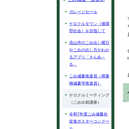
ガレージセール
ケロクルタウン（循環
型社会）を目指して
流山市のごみ出し曜日
やごみの出し方がわか
るアプリ「さんあ～
る」
ごみ減量推進員（廃棄
物減量等推進員）
ケロクルミーティング
（ごみ出前講座）
令和7年度ごみ減量化
促進ポスターコンクー
ル