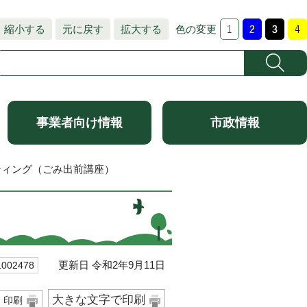
縮小する
元に戻す
拡大する
色の変更
事業者向け情報
市政情報
ティング（ごみ出前講座）
更新日 令和2年9月11日
02478
大きな文字で印刷
印刷