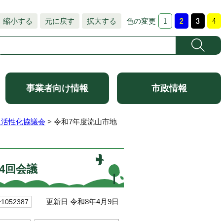
縮小する
元に戻す
拡大する
色の変更
事業者向け情報
市政情報
通活性化協議会
> 令和7年度流山市地
4回会議
更新日 令和8年4月9日
052387