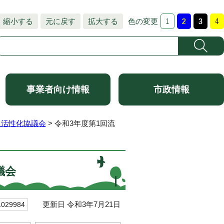
縮小する
元に戻す
拡大する
色の変更
事業者向け情報
市政情報
通活性化協議会
> 令和3年度第1回流
議会
更新日 令和3年7月21日
29984