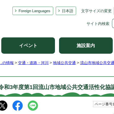
Foreign Languages
日本語
文字サイズの変更
サイト内検索
イベント
施設案内
しの情報
>
交通・道路・河川
>
地域公共交通
>
流山市地域公共交
令和3年度第1回流山市地域公共交通活性化協
ページ番号10