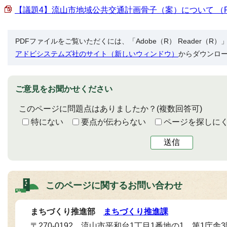
【議題4】流山市地域公共交通計画骨子（案）について （PDF
PDFファイルをご覧いただくには、「Adobe（R） Reader（
アドビシステムズ社のサイト（新しいウィンドウ）
からダウンロ
ご意見をお聞かせください
このページに問題点はありましたか？
(複数回答可)
特にない
要点が伝わらない
ページを探しに
送信
このページに関する
お問い合わせ
まちづくり推進部
まちづくり推進課
〒270-0192 流山市平和台1丁目1番地の1 第1庁舎