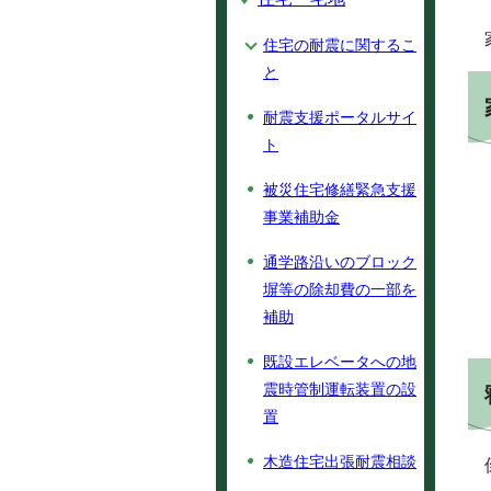
住宅の耐震に関するこ
と
耐震支援ポータルサイ
ト
被災住宅修繕緊急支援
事業補助金
通学路沿いのブロック
塀等の除却費の一部を
補助
既設エレベータへの地
震時管制運転装置の設
置
木造住宅出張耐震相談