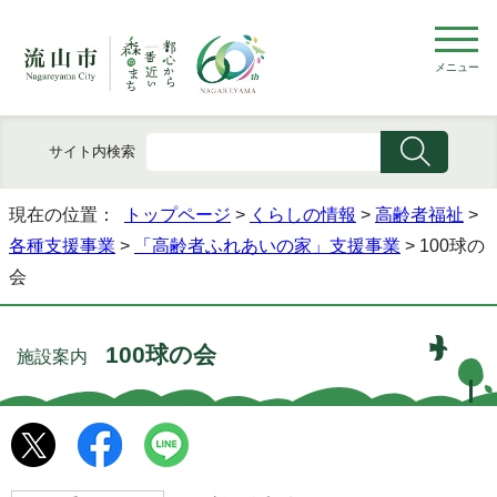
メニュー
サイト内検索
現在の位置：
トップページ
>
くらしの情報
>
高齢者福祉
>
各種支援事業
>
「高齢者ふれあいの家」支援事業
> 100球の
会
100球の会
施設案内