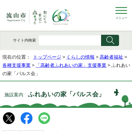
メニュー
サイト内検索
現在の位置：
トップページ
>
くらしの情報
>
高齢者福祉
>
各種支援事業
>
「高齢者ふれあいの家」支援事業
> ふれあい
の家「パルス会」
ふれあいの家「パルス会」
施設案内