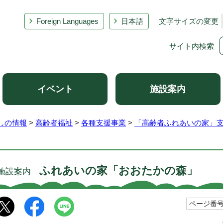
Foreign Languages
日本語
文字サイズの変更
サイト内検索
イベント
施設案内
しの情報
>
高齢者福祉
>
各種支援事業
>
「高齢者ふれあいの家」
ふれあいの家「おおたかの森」
施設案内
ページ番号1