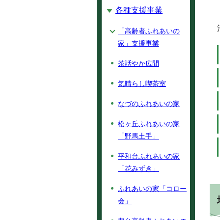
各種支援事業
「高齢者ふれあいの
家」支援事業
茶話やか広間
気晴らし喫茶室
なづのふれあいの家
松ヶ丘ふれあいの家
「野馬土手」
平和台ふれあいの家
「花みずき」
ふれあいの家「コロー
会」