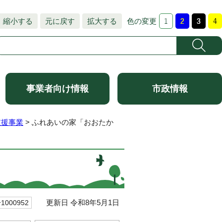
縮小する
元に戻す
拡大する
色の変更
事業者向け情報
市政情報
支援事業
> ふれあいの家「おおたか
更新日 令和8年5月1日
000952