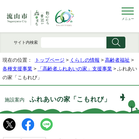
メニュー
サイト内検索
現在の位置：
トップページ
>
くらしの情報
>
高齢者福祉
>
各種支援事業
>
「高齢者ふれあいの家」支援事業
> ふれあい
の家「こもれび」
ふれあいの家「こもれび」
施設案内