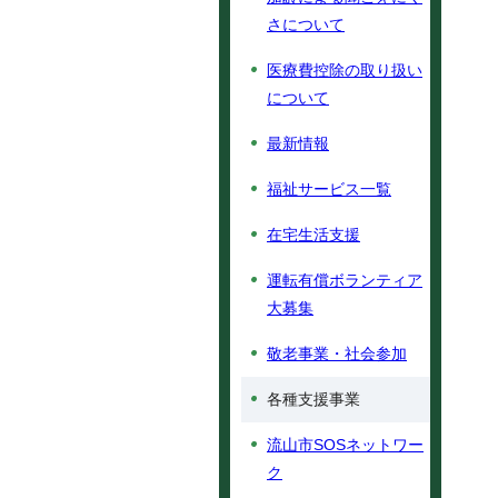
さについて
医療費控除の取り扱い
について
最新情報
福祉サービス一覧
在宅生活支援
運転有償ボランティア
大募集
敬老事業・社会参加
各種支援事業
流山市SOSネットワー
ク