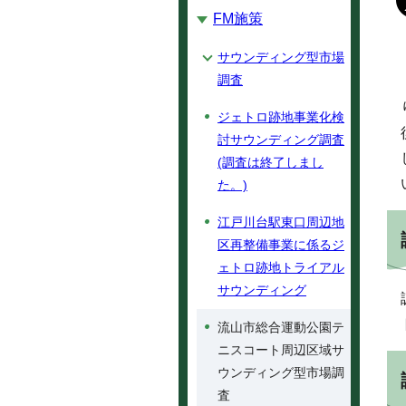
FM施策
サウンディング型市場
調査
ジェトロ跡地事業化検
討サウンディング調査
(調査は終了しまし
た。)
江戸川台駅東口周辺地
区再整備事業に係るジ
ェトロ跡地トライアル
サウンディング
流山市総合運動公園テ
ニスコート周辺区域サ
ウンディング型市場調
査