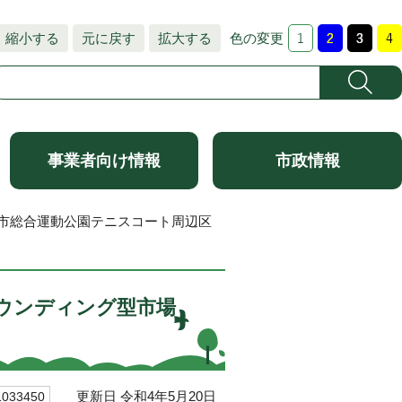
縮小する
元に戻す
拡大する
色の変更
事業者向け情報
市政情報
山市総合運動公園テニスコート周辺区
ウンディング型市場
更新日 令和4年5月20日
33450