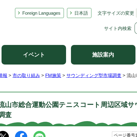
Foreign Languages
日本語
文字サイズの変更
サイト内検索
イベント
施設案内
情報
>
市の取り組み
>
FM施策
>
サウンディング型市場調査
> 流
流山市総合運動公園テニスコート周辺区域サ
調査
ページ番号10