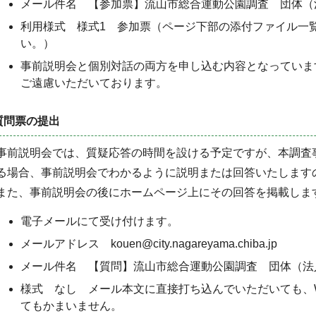
メール件名 【参加票】流山市総合運動公園調査 団体（
利用様式 様式1 参加票（ページ下部の添付ファイル一
い。）
事前説明会と個別対話の両方を申し込む内容となっていま
ご遠慮いただいております。
質問票の提出
事前説明会では、質疑応答の時間を設ける予定ですが、本調査
る場合、事前説明会でわかるように説明または回答いたします
また、事前説明会の後にホームページ上にその回答を掲載しま
電子メールにて受け付けます。
メールアドレス kouen@city.nagareyama.chiba.jp
メール件名 【質問】流山市総合運動公園調査 団体（法
様式 なし メール本文に直接打ち込んでいただいても、W
てもかまいません。