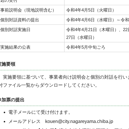
込の受付
事前説明会（現地説明含む）
令和4年4月5日（火曜日）
個別対話資料の提出
令和4年4月6日（水曜日）～令和
個別対話実施日
令和4年4月21日（木曜日）、2
27日（水曜日）
実施結果の公表
令和4年5月中旬ごろ
実施要領
実施要領に基づいて、事業者向け説明会と個別の対話を行い
付ファイル一覧からダウンロードしてください。
参加票の提出
電子メールにて受け付けます。
メールアドレス kouen@city.nagareyama.chiba.jp