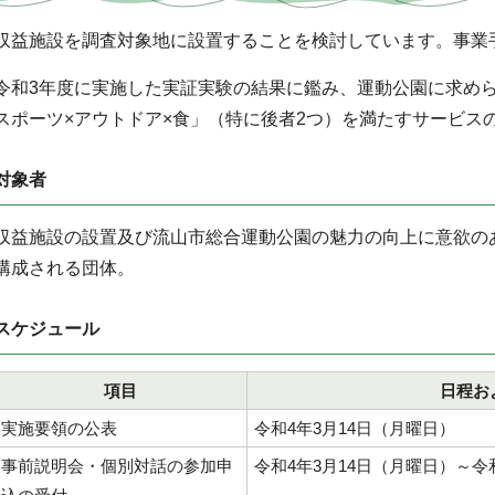
収益施設を調査対象地に設置することを検討しています。事業
令和3年度に実施した実証実験の結果に鑑み、運動公園に求め
スポーツ×アウトドア×食」（特に後者2つ）を満たすサービス
対象者
収益施設の設置及び流山市総合運動公園の魅力の向上に意欲の
構成される団体。
スケジュール
項目
日程お
実施要領の公表
令和4年3月14日（月曜日）
事前説明会・個別対話の参加申
令和4年3月14日（月曜日）～令