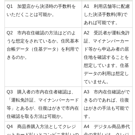
Q1 加盟店から決済時の手数料を
A1 利用店舗等に配慮
いただくことは可能か。
した決済手数料(率)で
あれば可能です。
Q2 市内在住確認の方法はどのよ
A2 受託者が運転免許
うな想定をされているか。住民基本
証、マイナンバーカー
台帳データ（住基データ）を利用で
ド等から申込み者の居
きるのか。
住地を確認することを
想定しています。住基
データの利用は想定し
ていません。
Q3 購入者の市内在住者確認は、
A3 市内在住確認がで
「運転免許証、マイナンバーカード
きるのであれば、往復
等」とあるが、往復はがきで市内在
はがきの手法も可能で
住確認を取る方法は可能か。
す。
Q4 商品券購入方法としてクレジ
A4 デジタル商品券代
ットカード払いとコンビニ支払いの
金の支払いは、クレジ