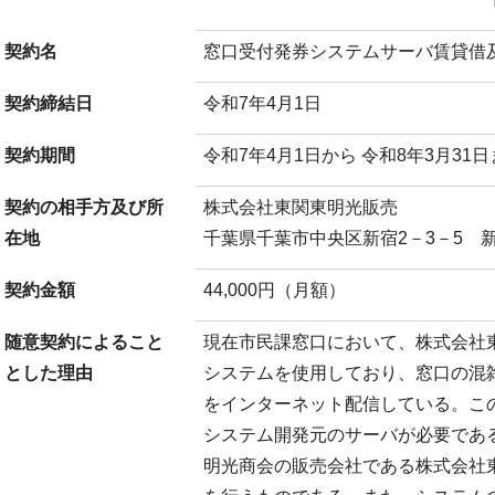
契約名
窓口受付発券システムサーバ賃貸借
契約締結日
令和7年4月1日
契約期間
令和7年4月1日から 令和8年3月31
契約の相手方及び所
株式会社東関東明光販売
在地
千葉県千葉市中央区新宿2－3－5 
契約金額
44,000円（月額）
随意契約によること
現在市民課窓口において、株式会社
とした理由
システムを使用しており、窓口の混
をインターネット配信している。こ
システム開発元のサーバが必要であ
明光商会の販売会社である株式会社