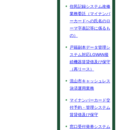
住民記録システム改修
業務委託（マイナンバ
ーカードへの氏名のロ
ーマ字表記等に係るも
の）
戸籍副本データ管理シ
ステム対応LGWAN接
続機器賃貸借及び保守
（再リース）
流山市キャッシュレス
決済運用業務
マイナンバーカード交
付予約・管理システム
賃貸借及び保守
窓口受付発券システム