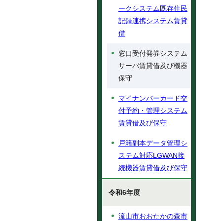
ークシステム既存住民
記録連携システム賃貸
借
窓口受付発券システム
サーバ賃貸借及び機器
保守
マイナンバーカード交
付予約・管理システム
賃貸借及び保守
戸籍副本データ管理シ
ステム対応LGWAN接
続機器賃貸借及び保守
令和6年度
流山市おおたかの森市