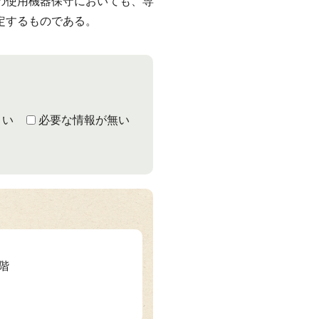
の使用機器保守においても、専
定するものである。
くい
必要な情報が無い
1階