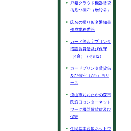
戸籍クラウド機器賃貸
借及び保守（増設分）
氏名の振り仮名通知書
作成業務委託
カード等印字プリンタ
増設賃貸借及び保守
（4台）（その2）
カードプリンタ賃貸借
及び保守（7台）再リ
ース
流山市おおたかの森市
民窓口センターネット
ワーク機器賃貸借及び
保守
住民基本台帳ネットワ