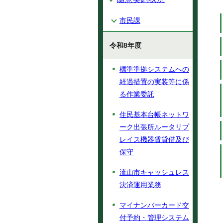
市民課
令和8年度
標準準拠システムへの
経過措置の実装等に係
る作業委託
住民基本台帳ネットワ
ーク出張所ルータリプ
レイス機器賃貸借及び
保守
流山市キャッシュレス
決済運用業務
マイナンバーカード交
付予約・管理システム