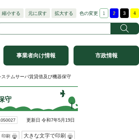
縮小する
元に戻す
拡大する
色の変更
事業者向け情報
市政情報
システムサーバ賃貸借及び機器保守
保守
更新日 令和7年5月19日
50027
大きな文字で印刷
印刷