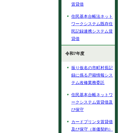
賃貸借
住民基本台帳法ネット
ワークシステム既存住
民記録連携システム賃
貸借
令和7年度
振り仮名の市町村長記
録に係る戸籍情報シス
テム改修業務委託
住民基本台帳ネットワ
ークシステム賃貸借及
び保守
カードプリンタ賃貸借
及び保守（単価契約）