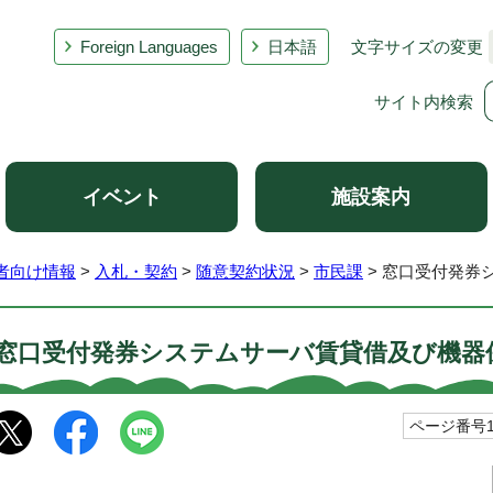
Foreign Languages
日本語
文字サイズの変更
サイト内検索
イベント
施設案内
者向け情報
>
入札・契約
>
随意契約状況
>
市民課
> 窓口受付発券
窓口受付発券システムサーバ賃貸借及び機器
ページ番号10