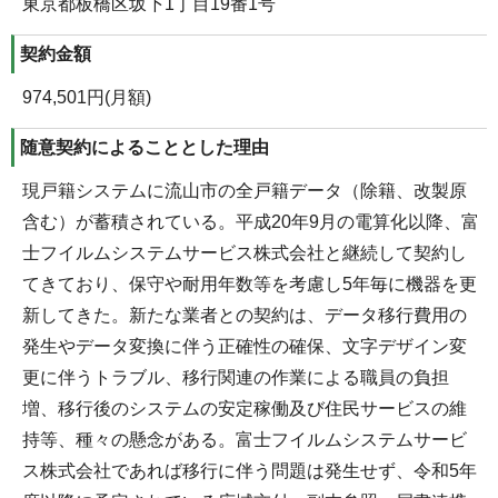
東京都板橋区坂下1丁目19番1号
契約金額
974,501円(月額)
随意契約によることとした理由
現戸籍システムに流山市の全戸籍データ（除籍、改製原
含む）が蓄積されている。平成20年9月の電算化以降、富
士フイルムシステムサービス株式会社と継続して契約し
てきており、保守や耐用年数等を考慮し5年毎に機器を更
新してきた。新たな業者との契約は、データ移行費用の
発生やデータ変換に伴う正確性の確保、文字デザイン変
更に伴うトラブル、移行関連の作業による職員の負担
増、移行後のシステムの安定稼働及び住民サービスの維
持等、種々の懸念がある。富士フイルムシステムサービ
ス株式会社であれば移行に伴う問題は発生せず、令和5年