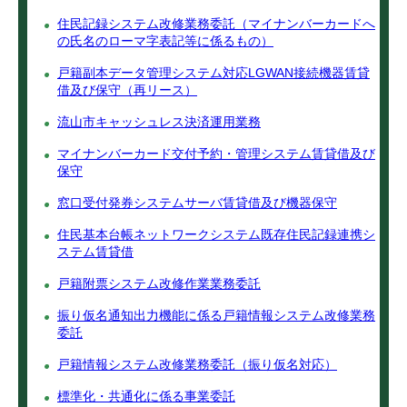
住民記録システム改修業務委託（マイナンバーカードへ
の氏名のローマ字表記等に係るもの）
戸籍副本データ管理システム対応LGWAN接続機器賃貸
借及び保守（再リース）
流山市キャッシュレス決済運用業務
マイナンバーカード交付予約・管理システム賃貸借及び
保守
窓口受付発券システムサーバ賃貸借及び機器保守
住民基本台帳ネットワークシステム既存住民記録連携シ
ステム賃貸借
戸籍附票システム改修作業業務委託
振り仮名通知出力機能に係る戸籍情報システム改修業務
委託
戸籍情報システム改修業務委託（振り仮名対応）
標準化・共通化に係る事業委託