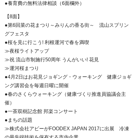
●養育費の無料法律相談（6面欄外）
【8面】
●第6回菜の花まつり～みりんの香る街～ 流山スプリン
グフェスタ
●桜を見に行こう! 利根運河で春を満喫
≫夜桜ライトアップ
≫祝 流山市制施行50周年 うんがいい! 花見
≫運河桜まつり
●4月2日はお花見ジョギング・ウォーキング 健康ジョギ
ング講習会を毎週日曜に開催
●春のさくらウォーキング（健康づくり推進員協議会主
催）
●一茶双樹記念館 邦楽コンサート
●まちの話題
≫株式会社アビーがFOODEX JAPAN 2017に出展 冷凍
の最先端技術を保有する市内企業