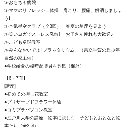
≫おもちゃ病院
≫ママのリフレッシュ体操 肩こり、腰痛、解消しましょ
う!
≫本気星空クラブ（全3回） 春夏の星座を見よう
≫笑いヨガでストレス発散! お子さん連れも大歓迎♪
≫こども卓球教室
≫みんなおいでよ! プラネタリウム （県立手賀の丘少年
自然の家主催）
●学校給食の臨時配膳員を募集（欄外）
【6・7面】
[講座]
●初めての押し花教室
●プリザーブドフラワー体験
●コミプラパソコン教室
●江戸川大学の講座 絵本に親しむ 子どもとおとなと絵
本たち（全3回）