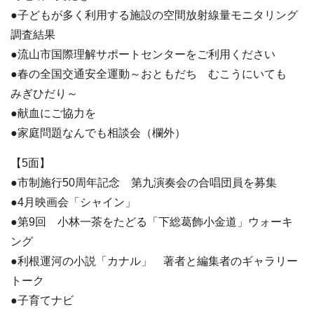
●子どもが多く利用する施設の空間放射線量モニタリング
調査結果
●流山市国際理解サポートセンターをご利用ください
●春の全国交通安全運動～おともだち むこうにいても
みぎひだり～
●献血にご協力を
●家庭問題なんでも相談会（欄外）
【5面】
●市制施行50周年記念 第九演奏会の合唱団員を募集
●4月映画会「シャイン」
●第9回 小林一茶をたどる「下総葛飾小金道」ウォーキ
ング
●利根運河の小説「カナル」 著者と編集者のギャラリー
トーク
●子育てナビ