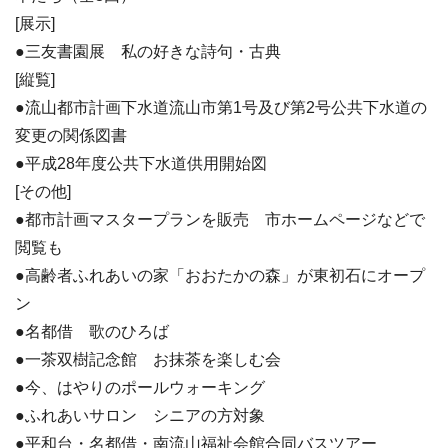
[展示]
●三友書園展 私の好きな詩句・古典
[縦覧]
●流山都市計画下水道流山市第1号及び第2号公共下水道の
変更の関係図書
●平成28年度公共下水道供用開始図
[その他]
●都市計画マスタープランを販売 市ホームページなどで
閲覧も
●高齢者ふれあいの家「おおたかの森」が東初石にオープ
ン
●名都借 歌のひろば
●一茶双樹記念館 お抹茶を楽しむ会
●今、はやりのポールウォーキング
●ふれあいサロン シニアの方対象
●平和台・名都借・南流山福祉会館合同バスツアー