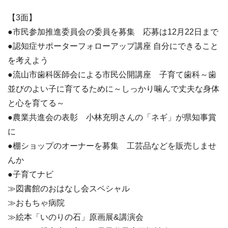
【3面】
●市民参加推進委員会の委員を募集 応募は12月22日まで
●認知症サポーターフォローアップ講座 自分にできること
を考えよう
●流山市歯科医師会による市民公開講座 子育て歯科～歯
並びのよい子に育てるために～しっかり噛んで丈夫な身体
と心を育てる～
●農業共進会の表彰 小林充明さんの「ネギ」が県知事賞
に
●棚ショップのオーナーを募集 工芸品などを販売しませ
んか
●子育てナビ
≫図書館のおはなし会スペシャル
≫おもちゃ病院
≫絵本「いのりの石」原画展&講演会