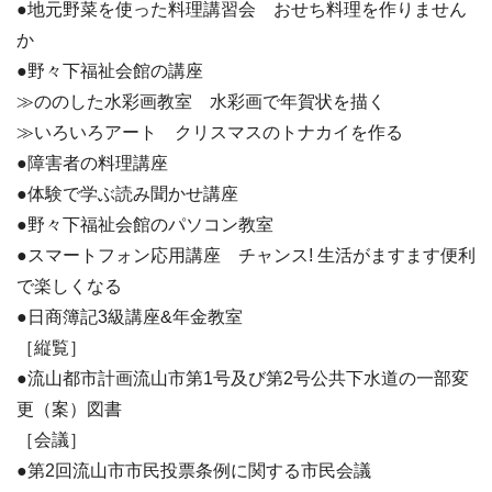
●地元野菜を使った料理講習会 おせち料理を作りません
か
●野々下福祉会館の講座
≫ののした水彩画教室 水彩画で年賀状を描く
≫いろいろアート クリスマスのトナカイを作る
●障害者の料理講座
●体験で学ぶ読み聞かせ講座
●野々下福祉会館のパソコン教室
●スマートフォン応用講座 チャンス! 生活がますます便利
で楽しくなる
●日商簿記3級講座&年金教室
［縦覧］
●流山都市計画流山市第1号及び第2号公共下水道の一部変
更（案）図書
［会議］
●第2回流山市市民投票条例に関する市民会議