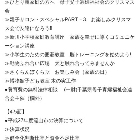
≫ひとり親家庭の方へ 母子父子寡婦福祉会のクリスマス
会
≫親子サロン・スペシャルPART－3 お楽しみクリスマ
ス会で友達になろう!!
≫新川小学校家庭教育講座 家族を幸せに導くコミュニケ
ーション講座
≫小学生のための囲碁教室 脳トレーニングを始めよう!
≫動物ふれ合い広場 犬と触れ合ってみませんか
≫さくらんぼくらぶ お楽しみ会（家族の日）
≫博物館子ども教室 木の実工作
●養育費の無料法律相談 (一財)千葉県母子寡婦福祉会連
合会主催（欄外）
【4-5面】
●平成27年度流山市の決算について
≫決算状況
≫健全化判断比率と資金不足比率