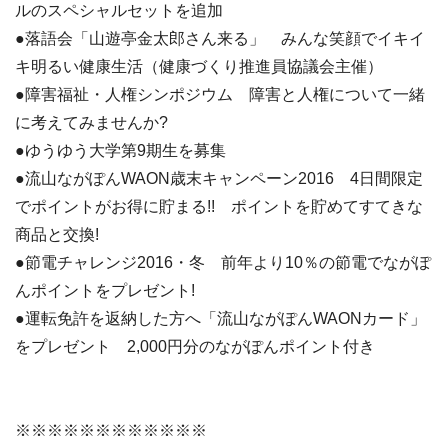
ルのスペシャルセットを追加
●落語会「山遊亭金太郎さん来る」 みんな笑顔でイキイ
キ明るい健康生活（健康づくり推進員協議会主催）
●障害福祉・人権シンポジウム 障害と人権について一緒
に考えてみませんか?
●ゆうゆう大学第9期生を募集
●流山ながぽんWAON歳末キャンペーン2016 4日間限定
でポイントがお得に貯まる!! ポイントを貯めてすてきな
商品と交換!
●節電チャレンジ2016・冬 前年より10％の節電でながぽ
んポイントをプレゼント!
●運転免許を返納した方へ「流山ながぽんWAONカード」
をプレゼント 2,000円分のながぽんポイント付き
※※※※※※※※※※※※