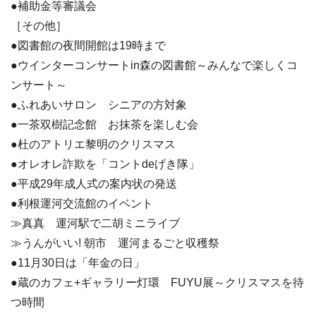
●補助金等審議会
［その他］
●図書館の夜間開館は19時まで
●ウインターコンサートin森の図書館～みんなで楽しくコ
ンサート～
●ふれあいサロン シニアの方対象
●一茶双樹記念館 お抹茶を楽しむ会
●杜のアトリエ黎明のクリスマス
●オレオレ詐欺を「コントdeげき隊」
●平成29年成人式の案内状の発送
●利根運河交流館のイベント
≫真真 運河駅で二胡ミニライブ
≫うんがいい! 朝市 運河まるごと収穫祭
●11月30日は「年金の日」
●蔵のカフェ+ギャラリー灯環 FUYU展～クリスマスを待
つ時間