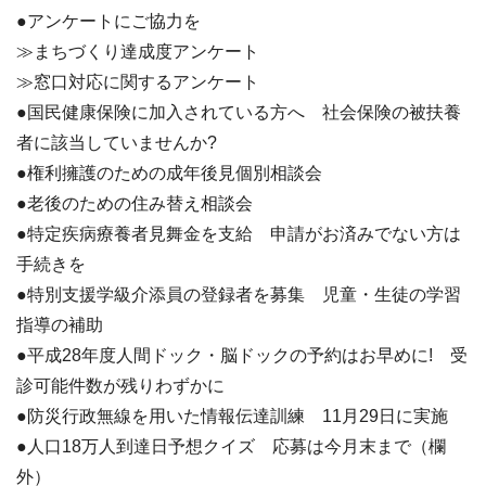
●アンケートにご協力を
≫まちづくり達成度アンケート
≫窓口対応に関するアンケート
●国民健康保険に加入されている方へ 社会保険の被扶養
者に該当していませんか?
●権利擁護のための成年後見個別相談会
●老後のための住み替え相談会
●特定疾病療養者見舞金を支給 申請がお済みでない方は
手続きを
●特別支援学級介添員の登録者を募集 児童・生徒の学習
指導の補助
●平成28年度人間ドック・脳ドックの予約はお早めに! 受
診可能件数が残りわずかに
●防災行政無線を用いた情報伝達訓練 11月29日に実施
●人口18万人到達日予想クイズ 応募は今月末まで（欄
外）