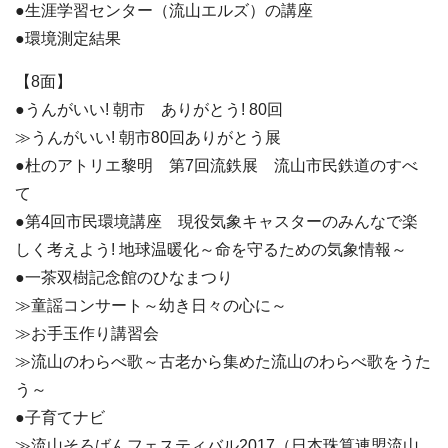
●生涯学習センター（流山エルズ）の講座
●環境測定結果
【8面】
●うんがいい! 朝市 ありがとう! 80回
≫うんがいい! 朝市80回ありがとう展
●杜のアトリエ黎明 第7回流鉄展 流山市民鉄道のすべ
て
●第4回市民環境講座 現役気象キャスターのみんなで楽
しく考えよう! 地球温暖化～命を守るための気象情報～
●一茶双樹記念館のひなまつり
≫童謡コンサート～幼き日々の心に～
≫お手玉作り講習会
≫流山のわらべ歌～古老から集めた流山のわらべ歌をうた
う～
●子育てナビ
≫流山そろばんフェスティバル2017（日本珠算連盟流山