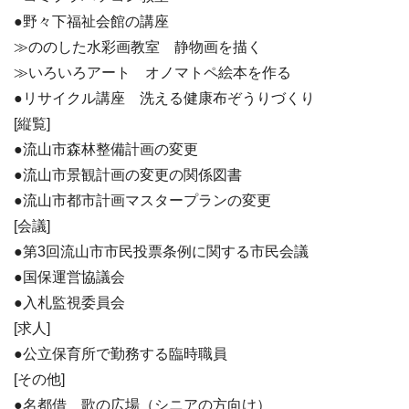
●野々下福祉会館の講座
≫ののした水彩画教室 静物画を描く
≫いろいろアート オノマトペ絵本を作る
●リサイクル講座 洗える健康布ぞうりづくり
[縦覧]
●流山市森林整備計画の変更
●流山市景観計画の変更の関係図書
●流山市都市計画マスタープランの変更
[会議]
●第3回流山市市民投票条例に関する市民会議
●国保運営協議会
●入札監視委員会
[求人]
●公立保育所で勤務する臨時職員
[その他]
●名都借 歌の広場（シニアの方向け）