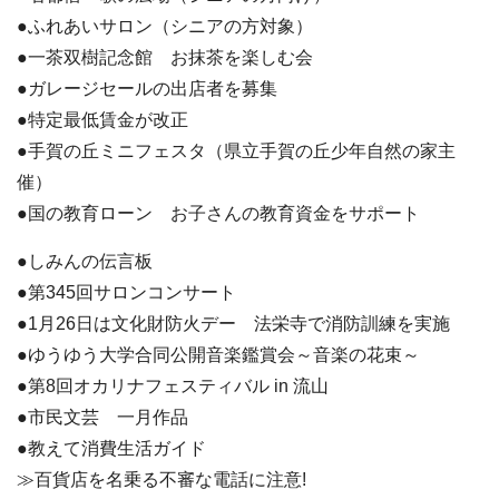
●ふれあいサロン（シニアの方対象）
●一茶双樹記念館 お抹茶を楽しむ会
●ガレージセールの出店者を募集
●特定最低賃金が改正
●手賀の丘ミニフェスタ（県立手賀の丘少年自然の家主
催）
●国の教育ローン お子さんの教育資金をサポート
●しみんの伝言板
●第345回サロンコンサート
●1月26日は文化財防火デー 法栄寺で消防訓練を実施
●ゆうゆう大学合同公開音楽鑑賞会～音楽の花束～
●第8回オカリナフェスティバル in 流山
●市民文芸 一月作品
●教えて消費生活ガイド
≫百貨店を名乗る不審な電話に注意!