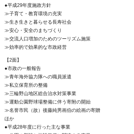
●平成29年度施政方針
≫子育て・教育環境の充実
≫生き生きと暮らせる長寿社会
≫安心・安全のまちづくり
≫交流人口増加のためのツーリズム施策
≫効率的で効果的な市政経営
【2面】
●市政の一般報告
≫青年海外協力隊への職員派遣
≫私立保育所の整備
≫三輪野山地区総合治水対策事業
≫運動公園野球場整備に伴う寄附の開始
≫名誉市民（故）後藤純男画伯の絵画の寄贈
ほか
●平成28年度に行った主な事業