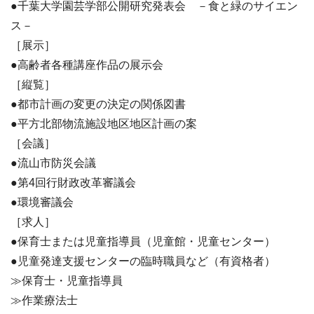
●千葉大学園芸学部公開研究発表会 －食と緑のサイエン
ス－
［展示］
●高齢者各種講座作品の展示会
［縦覧］
●都市計画の変更の決定の関係図書
●平方北部物流施設地区地区計画の案
［会議］
●流山市防災会議
●第4回行財政改革審議会
●環境審議会
［求人］
●保育士または児童指導員（児童館・児童センター）
●児童発達支援センターの臨時職員など（有資格者）
≫保育士・児童指導員
≫作業療法士