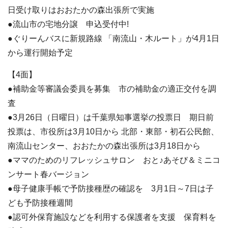
日受け取りはおおたかの森出張所で実施
●流山市の宅地分譲 申込受付中!
●ぐりーんバスに新規路線 「南流山・木ルート」が4月1日
から運行開始予定
【4面】
●補助金等審議会委員を募集 市の補助金の適正交付を調
査
●3月26日（日曜日）は千葉県知事選挙の投票日 期日前
投票は、市役所は3月10日から 北部・東部・初石公民館、
南流山センター、おおたかの森出張所は3月18日から
●ママのためのリフレッシュサロン おと♪あそび＆ミニコ
ンサート春バージョン
●母子健康手帳で予防接種歴の確認を 3月1日～7日は子
ども予防接種週間
●認可外保育施設などを利用する保護者を支援 保育料を