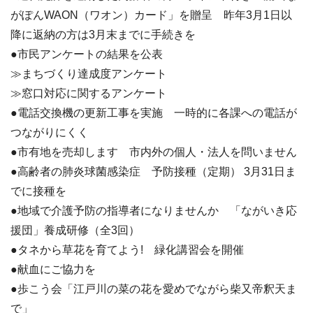
がぽんWAON（ワオン）カード」を贈呈 昨年3月1日以
降に返納の方は3月末までに手続きを
●市民アンケートの結果を公表
≫まちづくり達成度アンケート
≫窓口対応に関するアンケート
●電話交換機の更新工事を実施 一時的に各課への電話が
つながりにくく
●市有地を売却します 市内外の個人・法人を問いません
●高齢者の肺炎球菌感染症 予防接種（定期） 3月31日ま
でに接種を
●地域で介護予防の指導者になりませんか 「ながいき応
援団」養成研修（全3回）
●タネから草花を育てよう! 緑化講習会を開催
●献血にご協力を
●歩こう会「江戸川の菜の花を愛めでながら柴又帝釈天ま
で」