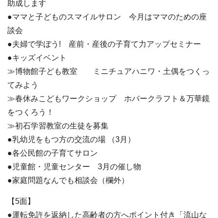
助成します
●ママと子どものスマイルサロン 今月はママのための座
談会
●夫婦で学ぼう! 産前・産後の子育て力アップセミナー
●キッズイベント
≫博物館子ども教室 ミニチュアハニワ・土偶をつくっ
てみよう
≫春休みこどもワークショップ ホバークラフト＆万華鏡
をつくろう！
≫初石学習教室の生徒を募集
●乳幼児をもつ方の交流の場 （3月）
●各公民館の子育てサロン
●児童館・児童センター 3月の催し物
●家庭問題なんでも相談会（欄外）
【5面】
●運転免許を返納した高齢者の方へポイント付き「流山な