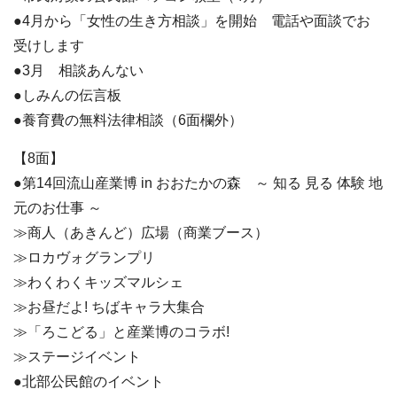
●4月から「女性の生き方相談」を開始 電話や面談でお
受けします
●3月 相談あんない
●しみんの伝言板
●養育費の無料法律相談（6面欄外）
【8面】
●第14回流山産業博 in おおたかの森 ～ 知る 見る 体験 地
元のお仕事 ～
≫商人（あきんど）広場（商業ブース）
≫ロカヴォグランプリ
≫わくわくキッズマルシェ
≫お昼だよ! ちばキャラ大集合
≫「ろこどる」と産業博のコラボ!
≫ステージイベント
●北部公民館のイベント