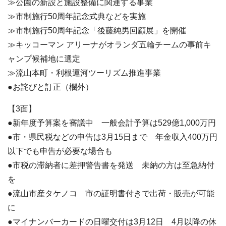
≫公園の新設と施設整備に関連する事業
≫市制施行50周年記念式典などを実施
≫市制施行50周年記念「後藤純男回顧展」を開催
≫キッコーマン アリーナがオランダ五輪チームの事前キ
ャンプ候補地に選定
≫流山本町・利根運河ツーリズム推進事業
●お詫びと訂正（欄外）
【3面】
●新年度予算案を審議中 一般会計予算は529億1,000万円
●市・県民税などの申告は3月15日まで 年金収入400万円
以下でも申告が必要な場合も
●市税の滞納者に差押警告書を発送 未納の方は至急納付
を
●流山市産タケノコ 市の証明書付きで出荷・販売が可能
に
●マイナンバーカードの日曜交付は3月12日 4月以降の休