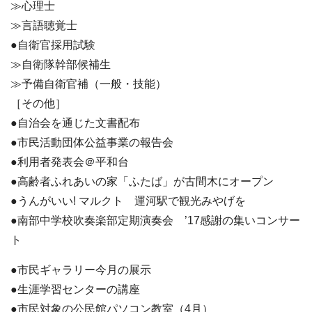
≫心理士
≫言語聴覚士
●自衛官採用試験
≫自衛隊幹部候補生
≫予備自衛官補（一般・技能）
［その他］
●自治会を通じた文書配布
●市民活動団体公益事業の報告会
●利用者発表会＠平和台
●高齢者ふれあいの家「ふたば」が古間木にオープン
●うんがいい! マルクト 運河駅で観光みやげを
●南部中学校吹奏楽部定期演奏会 ’17感謝の集いコンサー
ト
●市民ギャラリー今月の展示
●生涯学習センターの講座
●市民対象の公民館パソコン教室（4月）