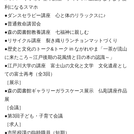
利になるスマホ
●ダンスセラピー講座 心と体のリラックスに♪
●普通救命講習会
●森の図書館教養講座 七福神に親しむ
●リサイクル講座 裂き織りランチョンマットづくり
●歴史と文化のトーク&トーク in ながれやま「一茶が流山
に来たころ～江戸後期の花風情と日の本の認識～」
●江戸川大学の講座 富士山の文化と文学 文化遺産とし
ての富士再考（全3回）
［展示］
●森の図書館ギャラリーガラスケース展示 仏彫講座作品
展
［会議］
●第3回子ども・子育て会議
［求人］
●市民税課の臨時職員（短期）