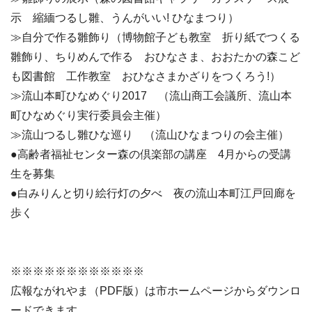
示 縮緬つるし雛、うんがいい! ひなまつり）
≫自分で作る雛飾り（博物館子ども教室 折り紙でつくる
雛飾り、ちりめんで作る おひなさま、おおたかの森こど
も図書館 工作教室 おひなさまかざりをつくろう!）
≫流山本町ひなめぐり2017 （流山商工会議所、流山本
町ひなめぐり実行委員会主催）
≫流山つるし雛ひな巡り （流山ひなまつりの会主催）
●高齢者福祉センター森の倶楽部の講座 4月からの受講
生を募集
●白みりんと切り絵行灯の夕べ 夜の流山本町江戸回廊を
歩く
※※※※※※※※※※※※
広報ながれやま（PDF版）は市ホームページからダウンロ
ードできます。