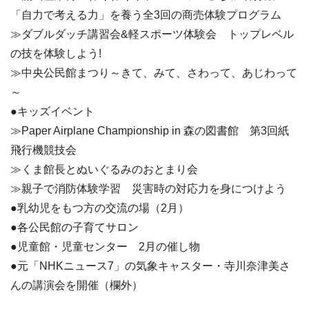
「自力で考える力」を養う全3回の商売体験プログラム
≫ダブルダッチ講習会&軽スポーツ体験会 トップレベル
の技を体験しよう!
≫中央公民館まつり～きて、みて、さわって、あじわって
～
●キッズイベント
≫Paper Airplane Championship in 森の図書館 第3回紙
飛行機競技会
≫くま館長とぬいぐるみのおとまり会
≫親子で消防体験学習 災害時の対応力を身につけよう
●乳幼児をもつ方の交流の場（2月）
●各公民館の子育てサロン
●児童館・児童センター 2月の催し物
●元「NHKニュース7」の気象キャスター・寺川奈津美さ
んの講演会を開催（欄外）