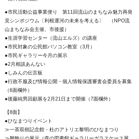
●市民活動公益事業便り 第11回流山のまちなみ魅力再発
見シンポジウム〔利根運河の未来を考える〕 （NPO流
山まちなみ会主催、市後援）
●生涯学習センター（流山エルズ）の講座
●市民対象の公民館パソコン教室（3月）
●市民ギャラリー今月の展示
●2月相談あんない
●しみんの伝言板
●行政不服及び情報公開・個人情報保護審査会委員を募集
（6面欄外）
●後藤純男回顧展を2月21日まで開催（7面欄外）
【8面】
●ひなまつりイベント
≫一茶双樹記念館・杜のアトリエ黎明のひなまつり
≫雛飾りの展示（森の図書館ギャラリーガラスケース展