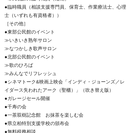
●臨時職員（相談支援専門員、保育士、作業療法士、心理
士（いずれも有資格者））
［その他］
●東部公民館のイベント
≫いきいき熟年サロン
≫なつかしき歌声サロン
●北部公民館のイベント
≫歌のひろば
≫みんなでリフレッシュ
●シネマトーク&映画上映会「インディ・ジョーンズ／レ
イダース失われたアーク（聖櫃）」（吹き替え版）
●ガレージセール開催
●千寿の会
●一茶双樹記念館 お抹茶を楽しむ会
●県立柏特別支援学校の頒布会
●無料税務相談