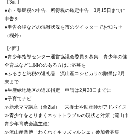
【3面】
●市・県民税の申告、所得税の確定申告 3月15日までに
申告を
●申告会場などの混雑状況を市のツイッターでお知らせ
（欄外）
【4面】
●青少年指導センター運営協議会委員を募集 青少年の健
全育成などに関心のある方はご応募を
●ふるさと納税の返礼品 流山産コシヒカリの贈呈は2月
末まで
●生産緑地地区の追加指定 申請は2月28日までに
●子育てナビ
≫新米ママ講座（全2回） 栄養士や助産師がアドバイス
≫青少年をとりまくネットトラブルの現状と対策（流山市
青少年育成会議主催）
≫流山産業博「わくわくキッズマルシェ」参加者募集