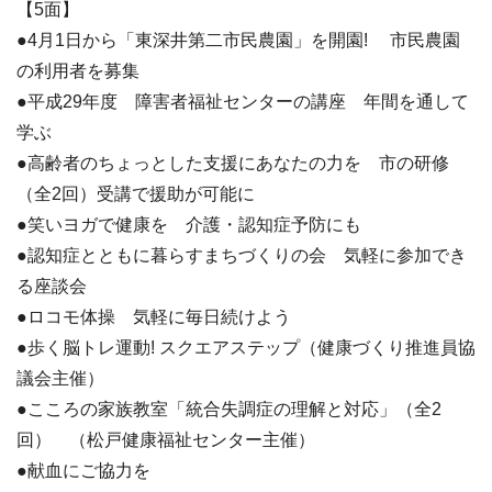
【5面】
●4月1日から「東深井第二市民農園」を開園! 市民農園
の利用者を募集
●平成29年度 障害者福祉センターの講座 年間を通して
学ぶ
●高齢者のちょっとした支援にあなたの力を 市の研修
（全2回）受講で援助が可能に
●笑いヨガで健康を 介護・認知症予防にも
●認知症とともに暮らすまちづくりの会 気軽に参加でき
る座談会
●ロコモ体操 気軽に毎日続けよう
●歩く脳トレ運動! スクエアステップ（健康づくり推進員協
議会主催）
●こころの家族教室「統合失調症の理解と対応」（全2
回） （松戸健康福祉センター主催）
●献血にご協力を