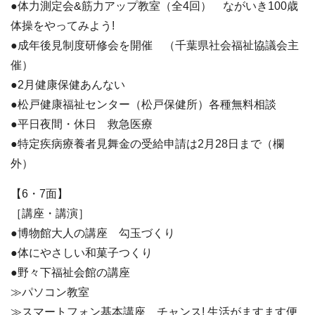
●体力測定会&筋力アップ教室（全4回） ながいき100歳
体操をやってみよう!
●成年後見制度研修会を開催 （千葉県社会福祉協議会主
催）
●2月健康保健あんない
●松戸健康福祉センター（松戸保健所）各種無料相談
●平日夜間・休日 救急医療
●特定疾病療養者見舞金の受給申請は2月28日まで（欄
外）
【6・7面】
［講座・講演］
●博物館大人の講座 勾玉づくり
●体にやさしい和菓子つくり
●野々下福祉会館の講座
≫パソコン教室
≫スマートフォン基本講座 チャンス! 生活がますます便