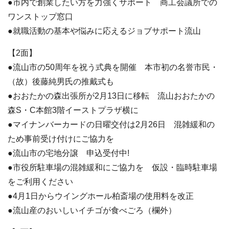
●市内で創業したい方を力強くサポート 商工会議所での
ワンストップ窓口
●就職活動の基本や悩みに応えるジョブサポート流山
【2面】
●流山市の50周年を祝う式典を開催 本市初の名誉市民・
（故）後藤純男氏の推戴式も
●おおたかの森出張所が2月13日に移転 流山おおたかの
森S・C本館3階イーストプラザ横に
●マイナンバーカードの日曜交付は2月26日 混雑緩和の
ため事前受け付けにご協力を
●流山市の宅地分譲 申込受付中!
●市役所駐車場の混雑緩和にご協力を 仮設・臨時駐車場
をご利用ください
●4月1日からウイングホール柏斎場の使用料を改正
●流山産のおいしいイチゴが食べごろ（欄外）