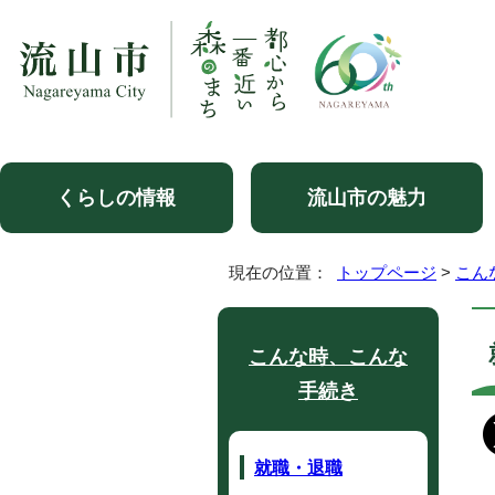
くらしの情報
流山市の魅力
現在の位置：
トップページ
>
こん
こんな時、こんな
手続き
就職・退職