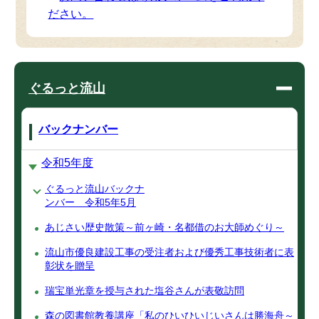
ださい。
ぐるっと流山
バックナンバー
令和5年度
ぐるっと流山バックナ
ンバー 令和5年5月
あじさい歴史散策～前ヶ崎・名都借のお大師めぐり～
流山市優良建設工事の受注者および優秀工事技術者に表
彰状を贈呈
瑞宝単光章を授与された塩谷さんが表敬訪問
森の図書館教養講座「私のひいひいじいさんは勝海舟～