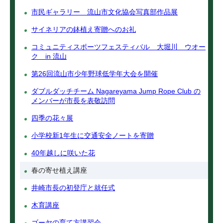
市民ギャラリー 流山市文化協会写真部作品展
サイネリアの鉢植え寄贈へのお礼
コミュニティスポーツフェスティバル 大堀川 ウオー
ク in 流山
第26回流山市少年野球低学年大会を開催
ダブルダッチチーム Nagareyama Jump Rope Club の
メンバーが市長を表敬訪問
四季の花々展
小学校新1年生に交通安全ノートを寄贈
40年越しに咲いた花
春の寄せ植え講座
井崎市長の初登庁と就任式
木育講座
ゴーヤの育て方講習会