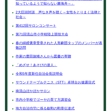
知っているようで知らない勝海舟～」
2大巨頭対談 声なき声を聴く～女性をとりまく法律と
社会～
第412回サロンコンサート
第71回流山市小学校陸上競技大会
春の緑綬褒章受章された人形劇団タップのメンバーが表
敬訪問
作家の豊田旅雉さんから図書の寄贈
「めざせ！あそびの達人」
令和5年度新任自治会長説明会
サウンドテーブルテニス（STT）卓球台お披露目式
南流山ぽかぽかサロン
市内小学校でゴーヤの育て方講習会
地方自治功労に係る叙勲の勲章伝達式