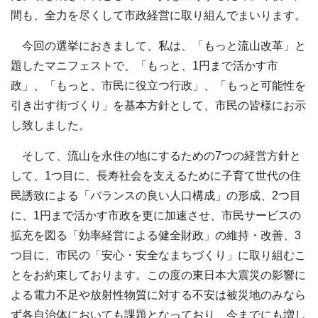
間も、全力を尽くして市政経営に取り組んでまいります。
今回の選挙におきまして、私は、「もっと流山改革」と
題したマニフェストで、「もっと、1円まで活かす市
政」、「もっと、市民に役立つ行政」、「もっと可能性を
引き出す街づくり」を基本方針として、市民の皆様にお示
し致しました。
そして、流山を永住の地にするための7つの経営方針と
して、1つ目に、長寿社会を支えるために子育て世代の住
民誘致による「バランスの良い人口構成」の形成、2つ目
に、1円まで活かす市政を更に加速させ、市民サービスの
拡充を図る「効率経営による健全財政」の維持・改善、3
つ目に、市民の「安心・安全なまちづくり」に取り組むこ
とをお約束しております。この度の東日本大震災の影響に
よる電力不足や放射性物質に対する不安は被災地のみなら
ず各自治体においても課題となっており、今までにも増し