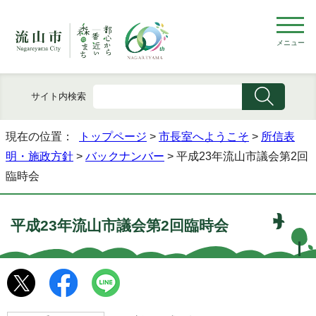
メニュー
サイト内検索
現在の位置：
トップページ
>
市長室へようこそ
>
所信表
明・施政方針
>
バックナンバー
> 平成23年流山市議会第2回
臨時会
平成23年流山市議会第2回臨時会