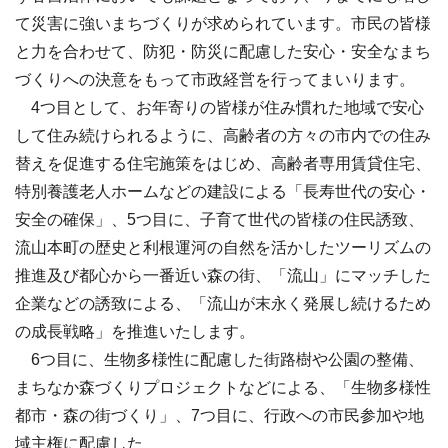
て災害に強いまちづくりが求められています。市民の皆様
と力を合わせて、防犯・防災に配慮した安心・安全なまち
づくりへの決意をもって市政経営を行ってまいります。
4つ目として、お年寄りの皆様が住み慣れた地域で安心
して住み続けられるように、高齢者の方々の市内での住み
替えを促進する住宅施策をはじめ、高齢者専用賃貸住宅、
特別養護老人ホームなどの建設による「長寿世代の安心・
安全の確保」、5つ目に、子育て世代の皆様の住民誘致、
流山本町の歴史と利根運河の自然を活かしたツーリズムの
推進及び都心から一番近い森の街、「流山」にマッチした
企業などの誘致による、「流山が末永く発展し続けるため
の成長戦略」を推進いたします。
6つ目に、生物多様性に配慮した街路樹や公園の整備、
まちなか森づくりプロジェクトなどによる、「生物多様性
都市・森の街づくり」、7つ目に、行政への市民参加や地
域主権に配慮した