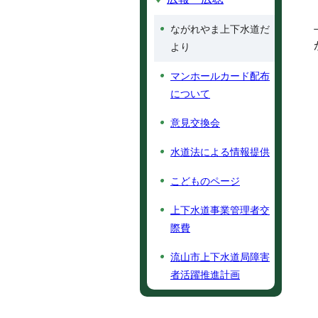
ながれやま上下水道だ
より
マンホールカード配布
について
意見交換会
水道法による情報提供
こどものページ
上下水道事業管理者交
際費
流山市上下水道局障害
者活躍推進計画