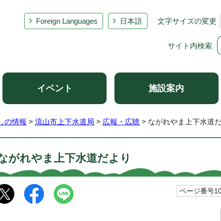
Foreign Languages
日本語
文字サイズの変更
サイト内検索
イベント
施設案内
しの情報
>
流山市上下水道局
>
広報・広聴
> ながれやま上下水
ながれやま上下水道だより
ページ番号102