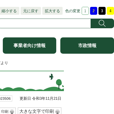
縮小する
元に戻す
拡大する
色の変更
事業者向け情報
市政情報
道だより
更新日 令和3年11月21日
3506
大きな文字で印刷
印刷