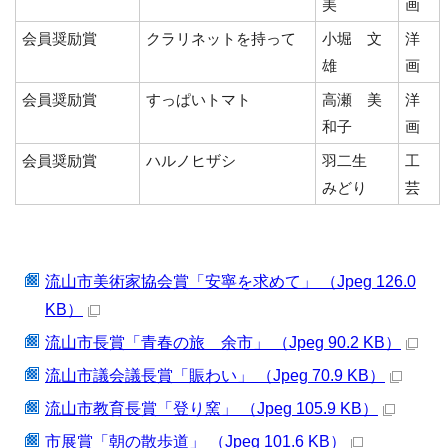
美
画
会員奨励賞
クラリネットを持って
小堀 文
洋
雄
画
会員奨励賞
すっぱいトマト
高瀬 美
洋
和子
画
会員奨励賞
ハルノヒザシ
羽二生
工
みどり
芸
流山市美術家協会賞「安寧を求めて」 （Jpeg 126.0
KB）
流山市長賞「青春の旅 余市」 （Jpeg 90.2 KB）
流山市議会議長賞「賑わい」 （Jpeg 70.9 KB）
流山市教育長賞「登り窯」 （Jpeg 105.9 KB）
市展賞「朝の散歩道」 （Jpeg 101.6 KB）