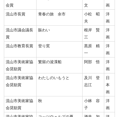
会賞
文
画
流山市長賞
青春の旅 余市
小松 昭
洋
夫
画
流山市議会議長
賑わい
根岸 賢
洋
賞
三
画
流山市教育長賞
登り窯
黒原 精
洋
一
画
流山市美術家協
繁留の浚渫船
阿部 悟
洋
会奨励賞
画
流山市美術家協
わたしのいもうと
及川 登
日
会奨励賞
志江
本
画
流山市美術家協
秋
小林 容
洋
会奨励賞
子
画
流山市美術家協
コッツウェルズの夏
酒井 加
洋