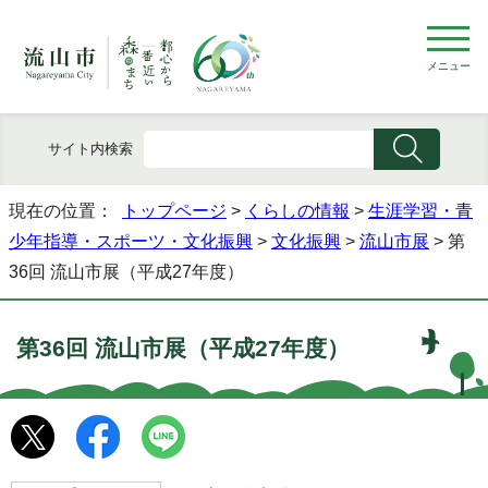
メニュー
サイト内検索
現在の位置：
トップページ
>
くらしの情報
>
生涯学習・青
少年指導・スポーツ・文化振興
>
文化振興
>
流山市展
> 第
36回 流山市展（平成27年度）
第36回 流山市展（平成27年度）