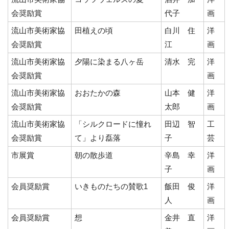
会奨励賞
代子
画
流山市美術家協
田植えの頃
白川 住
洋
会奨励賞
江
画
流山市美術家協
夕陽に染まる八ヶ岳
清水 完
洋
会奨励賞
画
流山市美術家協
おおたかの森
山本 健
洋
会奨励賞
太郎
画
流山市美術家協
「シルクロードに憧れ
田辺 智
工
会奨励賞
て」より磊落
子
芸
市展賞
朝の散歩道
辛島 幸
洋
子
画
会員奨励賞
いきものたちの賛歌1
飯田 俊
洋
人
画
会員奨励賞
想
金井 直
洋