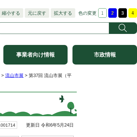
縮小する
元に戻す
拡大する
色の変更
事業者向け情報
市政情報
>
流山市展
> 第37回 流山市展（平
更新日 令和6年5月24日
01714