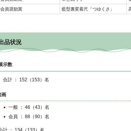
会員奨励賞
藍型裏変着尺「つゆくさ」
出品状況
展示数
合計 ： 152（153）名
絵画
一般 ： 46（43）名
会員 ： 88（90）名
小計 ： 134（133）名