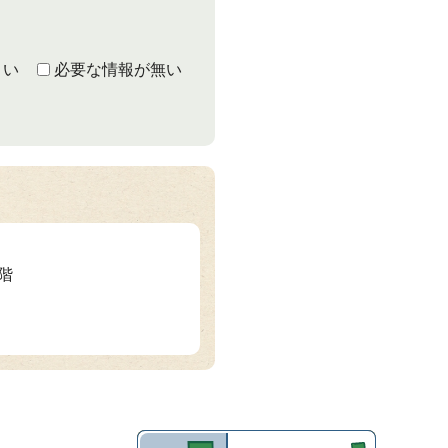
くい
必要な情報が無い
2階