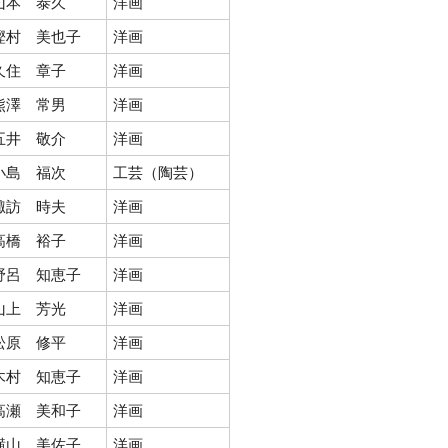
山本 泰久
洋画
樫村 美也子
洋画
久住 章子
洋画
熊澤 常男
洋画
五井 敬介
洋画
小島 福次
工芸（陶芸）
諏訪 時夫
洋画
高橋 裕子
洋画
野呂 知恵子
洋画
山上 芳光
洋画
松原 修平
洋画
木村 知恵子
洋画
高瀬 美和子
洋画
横山 美佐子
洋画