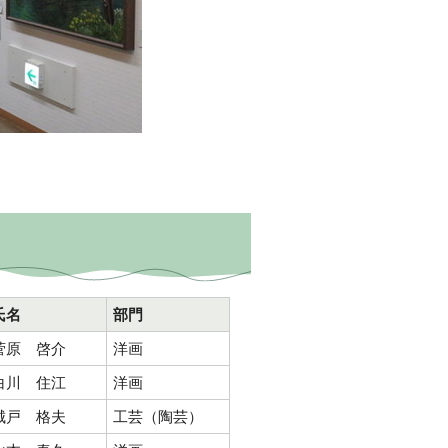
氏名
部門
菅原 啓介
洋画
白川 住江
洋画
城戸 格夫
工芸（陶芸）