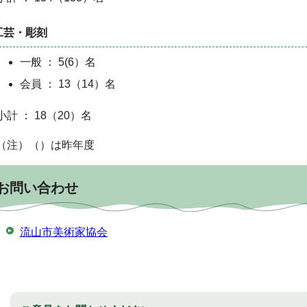
工芸・彫刻
一般 ： 5(6）名
会員 ： 13（14）名
小計 ： 18（20）名
（注）（）は昨年度
お問い合わせ
流山市美術家協会