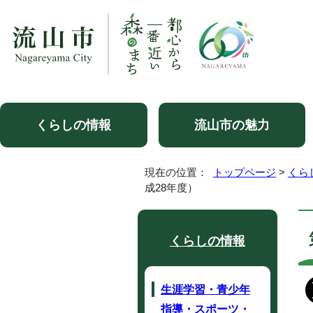
くらしの情報
流山市の魅力
現在の位置：
トップページ
>
くら
成28年度）
くらしの情報
生涯学習・青少年
指導・スポーツ・