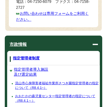
電話：04-7150-6079 ファクス：04-7158-
2727
お問い合わせは専用フォームをご利用く
ださい。
市政情報
指定管理者制度
指定管理者導入施設
及び選定結果
流山市心身障害者福祉作業所さつき園指定管理者の指定
について（R8.4.1~）
おおたかの森児童センター指定管理者の指定について
（R8.4.1～）