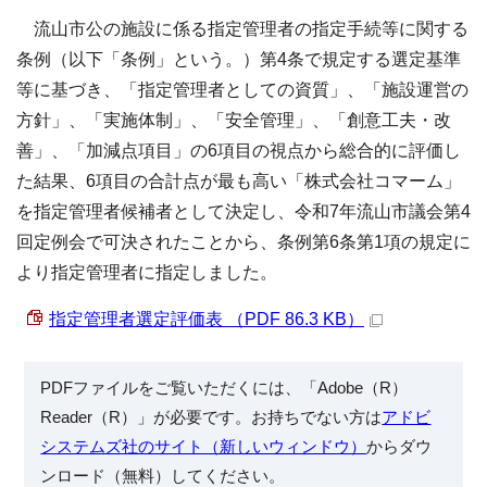
流山市公の施設に係る指定管理者の指定手続等に関する
条例（以下「条例」という。）第4条で規定する選定基準
等に基づき、「指定管理者としての資質」、「施設運営の
方針」、「実施体制」、「安全管理」、「創意工夫・改
善」、「加減点項目」の6項目の視点から総合的に評価し
た結果、6項目の合計点が最も高い「株式会社コマーム」
を指定管理者候補者として決定し、令和7年流山市議会第4
回定例会で可決されたことから、条例第6条第1項の規定に
より指定管理者に指定しました。
指定管理者選定評価表 （PDF 86.3 KB）
PDFファイルをご覧いただくには、「Adobe（R）
Reader（R）」が必要です。お持ちでない方は
アドビ
システムズ社のサイト（新しいウィンドウ）
からダウ
ンロード（無料）してください。