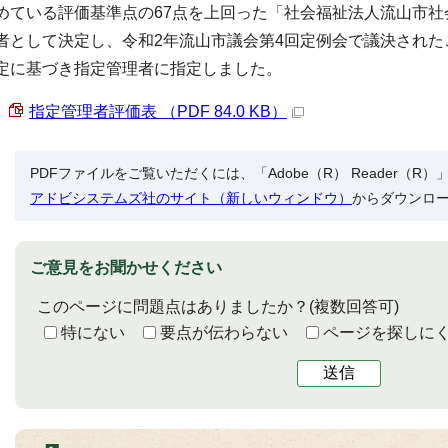
めている評価基準点の67点を上回った「社会福祉法人流山市
者として決定し、令和2年流山市議会第4回定例会で議決された
定に基づき指定管理者に指定しました。
指定管理者評価表 （PDF 84.0 KB）
PDFファイルをご覧いただくには、「Adobe（R） Reader（
アドビシステムズ社のサイト（新しいウィンドウ）
からダウンロ
ご意見をお聞かせください
このページに問題点はありましたか？
(複数回答可)
特にない
要点が伝わらない
ページを探しに
送信