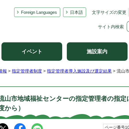
Foreign Languages
日本語
文字サイズの変更
サイト内検索
イベント
施設案内
情報
>
指定管理者制度
>
指定管理者導入施設及び選定結果
> 流山
流山市地域福祉センターの指定管理者の指定
度から）
ページ番号102