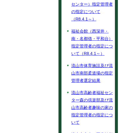
センター）指定管理者
の指定について
（R8.4.1～）
福祉会館（西深井・
南・名都借・平和台）
指定管理者の指定につ
いて（R8.4.1～）
流山市体育施設及び流
山市南部柔道場の指定
管理者選定結果
流山市高齢者福祉セン
ター森の倶楽部及び流
山市高齢者趣味の家の
指定管理者の指定につ
いて