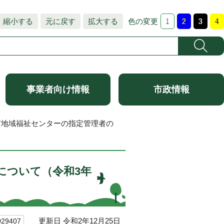
縮小する
元に戻す
拡大する
色の変更
事業者向け情報
市政情報
市地域福祉センターの指定管理者の
について（令和3年
更新日 令和2年12月25日
9407