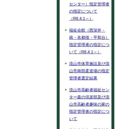
センター）指定管理者
の指定について
（R8.4.1～）
福祉会館（西深井・
南・名都借・平和台）
指定管理者の指定につ
いて（R8.4.1～）
流山市体育施設及び流
山市南部柔道場の指定
管理者選定結果
流山市高齢者福祉セン
ター森の倶楽部及び流
山市高齢者趣味の家の
指定管理者の指定につ
いて