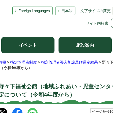
Foreign Languages
日本語
文字サイズの変更
サイト内検索
イベント
施設案内
情報
>
指定管理者制度
>
指定管理者導入施設及び選定結果
> 野々
（令和4年度から）
野々下福祉会館（地域ふれあい・児童センタ
定について（令和4年度から）
ページ番号103