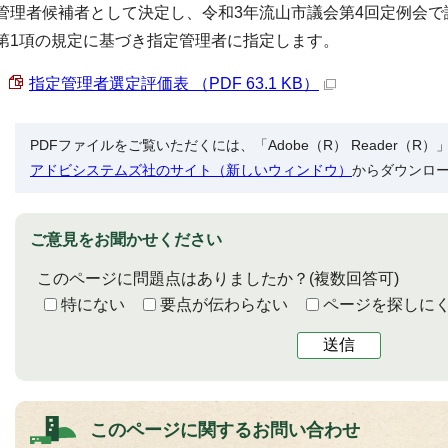
管理者候補者として決定し、令和3年流山市議会第4回定例会で
第1項の規定に基づき指定管理者に指定します。
指定管理者選定評価表 （PDF 63.1 KB）
PDFファイルをご覧いただくには、「Adobe（R） Reader（
アドビシステムズ社のサイト（新しいウィンドウ）
からダウンロ
ご意見をお聞かせください
このページに問題点はありましたか？
(複数回答可)
特にない
要点が伝わらない
ページを探しに
送信
このページに関する
お問い合わせ