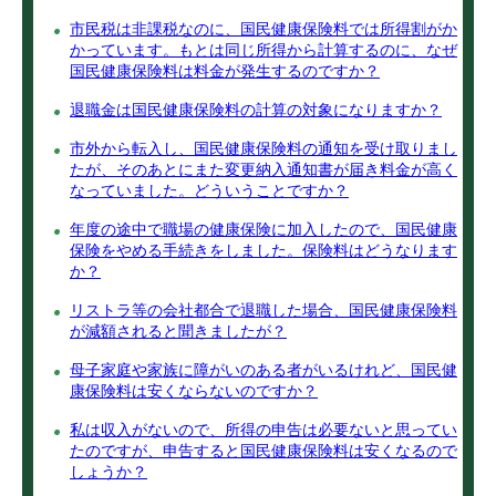
市民税は非課税なのに、国民健康保険料では所得割がか
かっています。もとは同じ所得から計算するのに、なぜ
国民健康保険料は料金が発生するのですか？
退職金は国民健康保険料の計算の対象になりますか？
市外から転入し、国民健康保険料の通知を受け取りまし
たが、そのあとにまた変更納入通知書が届き料金が高く
なっていました。どういうことですか？
年度の途中で職場の健康保険に加入したので、国民健康
保険をやめる手続きをしました。保険料はどうなります
か？
リストラ等の会社都合で退職した場合、国民健康保険料
が減額されると聞きましたが？
母子家庭や家族に障がいのある者がいるけれど、国民健
康保険料は安くならないのですか？
私は収入がないので、所得の申告は必要ないと思ってい
たのですが、申告すると国民健康保険料は安くなるので
しょうか？