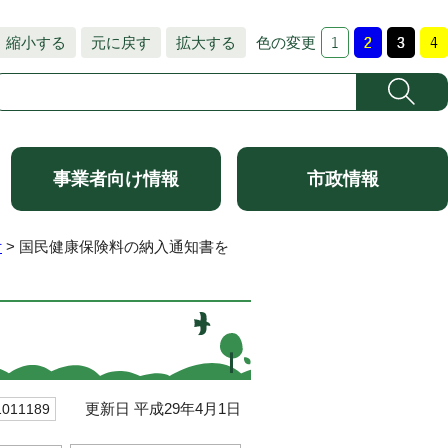
縮小する
元に戻す
拡大する
色の変更
事業者向け情報
市政情報
付
> 国民健康保険料の納入通知書を
更新日 平成29年4月1日
11189