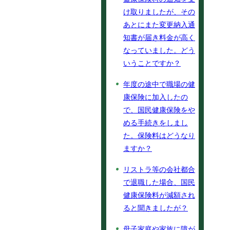
け取りましたが、その
あとにまた変更納入通
知書が届き料金が高く
なっていました。どう
いうことですか？
年度の途中で職場の健
康保険に加入したの
で、国民健康保険をや
める手続きをしまし
た。保険料はどうなり
ますか？
リストラ等の会社都合
で退職した場合、国民
健康保険料が減額され
ると聞きましたが？
母子家庭や家族に障が