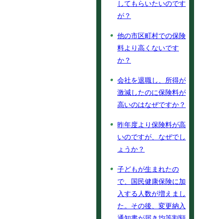
してもらいたいのです
が？
他の市区町村での保険
料より高くないです
か？
会社を退職し、所得が
激減したのに保険料が
高いのはなぜですか？
昨年度より保険料が高
いのですが、なぜでし
ょうか？
子どもが生まれたの
で、国民健康保険に加
入する人数が増えまし
た。その後、変更納入
通知書が届き均等割額