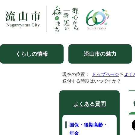
くらしの情報
流山市の魅力
現在の位置：
トップページ
>
よく
送付する時期はいつですか？
よくある質問
国保・後期高齢・
年金