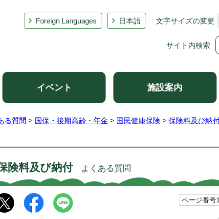
Foreign Languages
日本語
文字サイズの変更
サイト内検索
イベント
施設案内
ある質問
>
国保・後期高齢・年金
>
国民健康保険
>
保険料及び納
保険料及び納付
よくある質問
ページ番号10