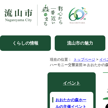
くらしの情報
流山市の魅力
現在の位置：
トップページ
>
イベ
ハーモニー交響楽団 in おおたかの
イベント
おおたかの森ホー
ルの主催イベント