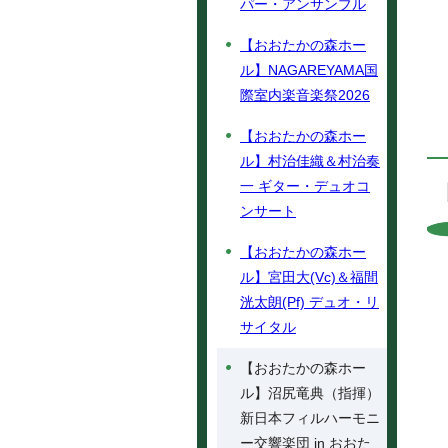
パー・アンサンブル
【おおたかの森ホー
ル】NAGAREYAMA国
際室内楽音楽祭2026
【おおたかの森ホー
ル】村治佳織＆村治奏
一 ギター・デュオコ
ンサート
【おおたかの森ホー
ル】宮田大(Vc)＆福間
洸太朗(Pf) デュオ・リ
サイタル
【おおたかの森ホー
ル】沼尻竜典（指揮）
新日本フィルハーモニ
ー交響楽団 in おおた