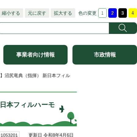
縮小する
元に戻す
拡大する
色の変更
事業者向け情報
市政情報
ル】沼尻竜典（指揮） 新日本フィル
新日本フィルハーモ
更新日 令和8年4月6日
053201