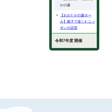
かの森
【おおたかの森ホー
ル】親子で楽しむニッ
ポンの話芸
令和7年度 開催