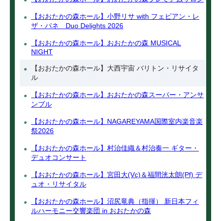
【おおたかの森ホール】小野リサ with フェビアン・レ
ザ・パネ Duo Delights 2026
【おおたかの森ホール】おおたかの森 MUSICAL
NIGHT
【おおたかの森ホール】大西宇宙 バリトン・リサイタ
ル
【おおたかの森ホール】おおたかの森スーパー・アンサ
ンブル
【おおたかの森ホール】NAGAREYAMA国際室内楽音楽
祭2026
【おおたかの森ホール】村治佳織＆村治奏一 ギター・
デュオコンサート
【おおたかの森ホール】宮田大(Vc)＆福間洸太朗(Pf) デ
ュオ・リサイタル
【おおたかの森ホール】沼尻竜典（指揮） 新日本フィ
ルハーモニー交響楽団 in おおたかの森