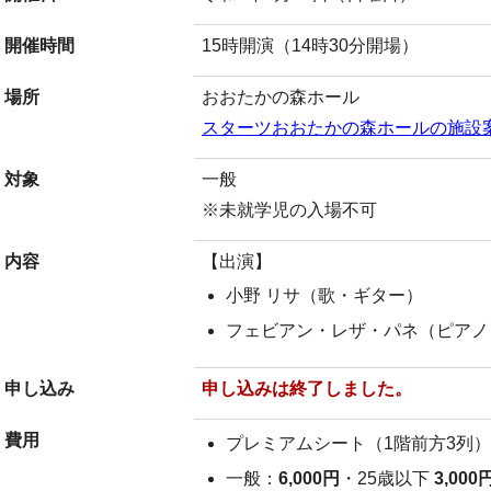
開催時間
15時開演（14時30分開場）
場所
おおたかの森ホール
スターツおおたかの森ホールの施設
対象
一般
※未就学児の入場不可
内容
【出演】
小野 リサ（歌・ギター）
フェビアン・レザ・パネ（ピアノ
申し込み
申し込みは終了しました。
費用
プレミアムシート（1階前方3列
一般：
6,000円
・25歳以下
3,000