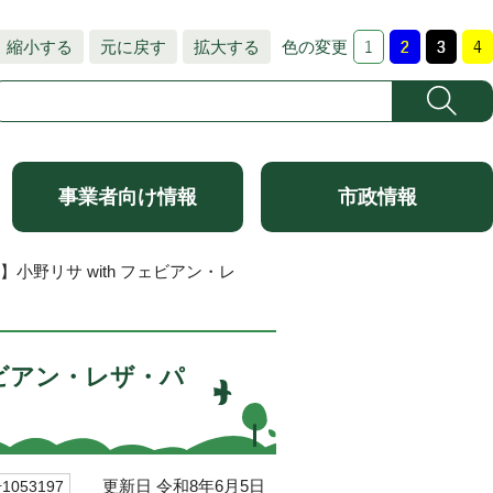
縮小する
元に戻す
拡大する
色の変更
事業者向け情報
市政情報
小野リサ with フェビアン・レ
ェビアン・レザ・パ
更新日 令和8年6月5日
053197