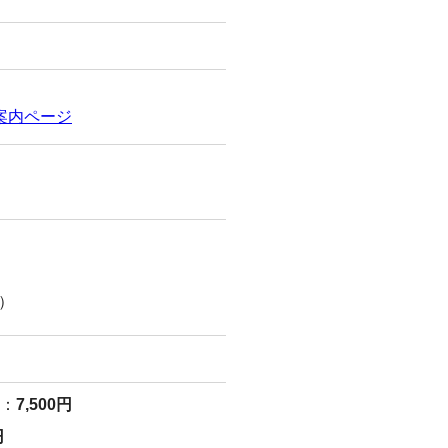
案内ページ
）
）：
7,500円
円