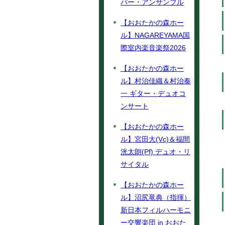
パー・アンサンブル
【おおたかの森ホー
ル】NAGAREYAMA国
際室内楽音楽祭2026
【おおたかの森ホー
ル】村治佳織＆村治奏
一 ギター・デュオコ
ンサート
【おおたかの森ホー
ル】宮田大(Vc)＆福間
洸太朗(Pf) デュオ・リ
サイタル
【おおたかの森ホー
ル】沼尻竜典（指揮）
新日本フィルハーモニ
ー交響楽団 in おおた