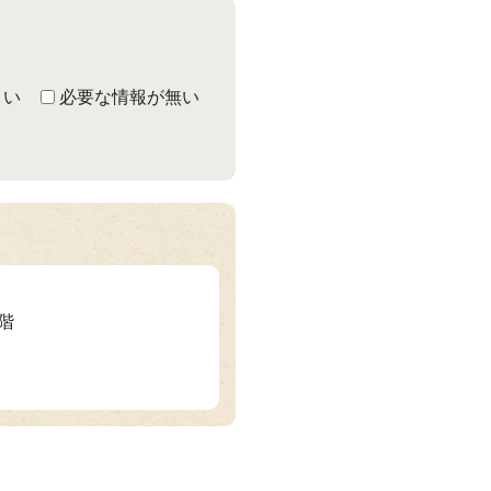
くい
必要な情報が無い
2階