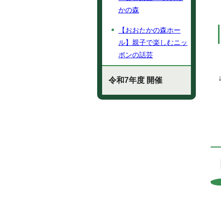
かの森
【おおたかの森ホー
ル】親子で楽しむニッ
ポンの話芸
令和7年度 開催