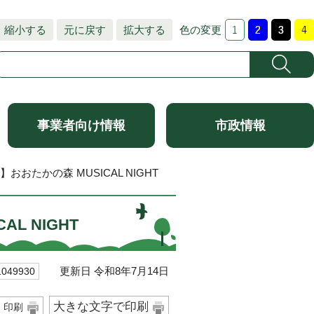
縮小する
元に戻す
拡大する
色の変更
事業者向け情報
市政情報
おたかの森 MUSICAL NIGHT
L NIGHT
更新日 令和8年7月14日
49930
大きな文字で印刷
印刷