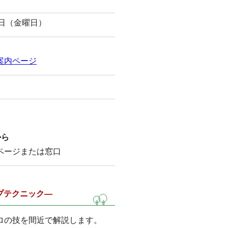
4日（金曜日）
案内ページ
から
ページまたは窓口
プテクニック―
ロの技を間近で解説します。