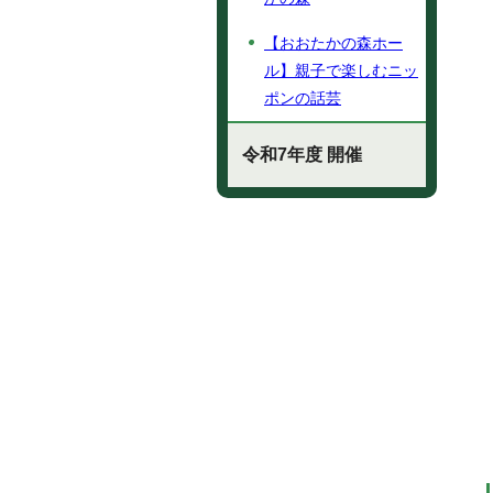
【おおたかの森ホー
ル】親子で楽しむニッ
ポンの話芸
令和7年度 開催