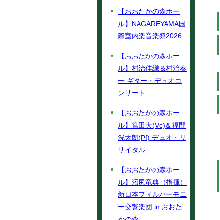
【おおたかの森ホー
ル】NAGAREYAMA国
際室内楽音楽祭2026
【おおたかの森ホー
ル】村治佳織＆村治奏
一 ギター・デュオコ
ンサート
【おおたかの森ホー
ル】宮田大(Vc)＆福間
洸太朗(Pf) デュオ・リ
サイタル
【おおたかの森ホー
ル】沼尻竜典（指揮）
新日本フィルハーモニ
ー交響楽団 in おおた
かの森