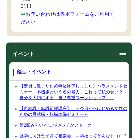
0111
お問い合わせは専用フォームをご利用く
ださい。
イベント
催し・イベント
【定員に達したため申込終了しました】ハラスメントセ
ミナー 不機嫌という名の暴力 これって私のせい？～
自分を大切にする 自己尊重ワークショップ～
【再就職・転職応援講座】 ～今日からはじめる女性の
ための再就職・転職準備セミナー～
第2回みらい×じぶん×ジチかいトーク
就学に向けた子育て相談会 ～学校ってどんなトコロ？