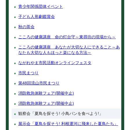
青少年関係団体イベント
子ども人形劇鑑賞会
秋の茶会
こころの健康講座 命の灯台守～東尋坊の現場から～
こころの健康講座 あなたが大切な人にできること～あ
なたも大切な人もほっと楽になる方法～
ながれやま市民活動オンラインフェスタ
市民まつり
第48回流山市民まつり
消防救急体験フェア(開催中止)
消防救急体験フェア(開催中止)
観察会「夏鳥を探そう! 小鳥パンを食べよう!」
展示会「夏鳥を探そう! 利根運河に飛来した夏鳥たち」