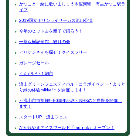
かつこと一緒に歌いましょう＠運河駅 有吉かつこ駅ラ
イブ
2019国立ボリショイサーカス流山公演
今年のヒット曲を親子で踊ろう！
一茶双樹記念館 観月の会
ビリケンさんを探せ！クイズラリー
ガレージセール
うんがいい！朝市
流山グリーンフェスティバル・コラボイベント＊よりど
り緑の体験mikke!＊を開催します！
～流山市市制施行50周年記念～NHKのど自慢を開催し
ます！
スタートUP！流山フェス
ながれやまアイスワールド「mo-rink」オープン！