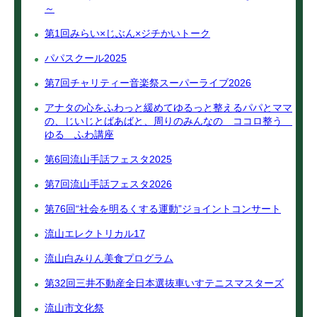
～
第1回みらい×じぶん×ジチかいトーク
パパスクール2025
第7回チャリティー音楽祭スーパーライブ2026
アナタの心をふわっと緩めてゆるっと整えるパパとママ
の、じいじとばあばと、周りのみんなの ココロ整う
ゆる ふわ講座
第6回流山手話フェスタ2025
第7回流山手話フェスタ2026
第76回“社会を明るくする運動”ジョイントコンサート
流山エレクトリカル17
流山白みりん美食プログラム
第32回三井不動産全日本選抜車いすテニスマスターズ
流山市文化祭