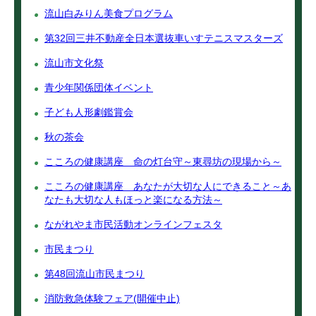
流山白みりん美食プログラム
第32回三井不動産全日本選抜車いすテニスマスターズ
流山市文化祭
青少年関係団体イベント
子ども人形劇鑑賞会
秋の茶会
こころの健康講座 命の灯台守～東尋坊の現場から～
こころの健康講座 あなたが大切な人にできること～あ
なたも大切な人もほっと楽になる方法～
ながれやま市民活動オンラインフェスタ
市民まつり
第48回流山市民まつり
消防救急体験フェア(開催中止)