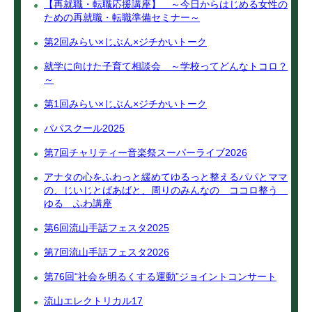
【再就職・転職応援講座】 ～今日からはじめる女性の
ための再就職・転職準備セミナー～
第2回みらい×じぶん×ジチかいトーク
就学に向けた子育て相談会 ～学校ってどんなトコロ？
～
第1回みらい×じぶん×ジチかいトーク
パパスクール2025
第7回チャリティー音楽祭スーパーライブ2026
アナタの心をふわっと緩めてゆるっと整えるパパとママ
の、じいじとばあばと、周りのみんなの ココロ整う
ゆる ふわ講座
第6回流山手話フェスタ2025
第7回流山手話フェスタ2026
第76回“社会を明るくする運動”ジョイントコンサート
流山エレクトリカル17