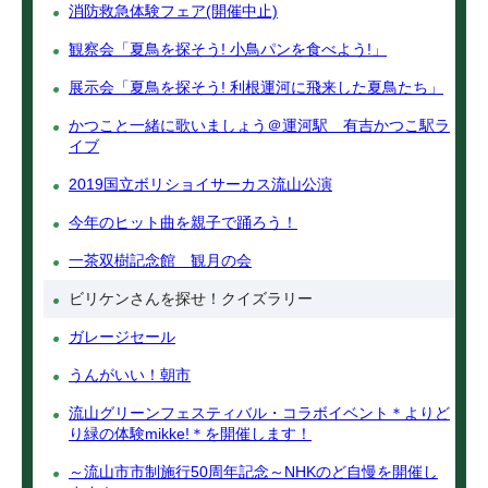
消防救急体験フェア(開催中止)
観察会「夏鳥を探そう! 小鳥パンを食べよう!」
展示会「夏鳥を探そう! 利根運河に飛来した夏鳥たち」
かつこと一緒に歌いましょう＠運河駅 有吉かつこ駅ラ
イブ
2019国立ボリショイサーカス流山公演
今年のヒット曲を親子で踊ろう！
一茶双樹記念館 観月の会
ビリケンさんを探せ！クイズラリー
ガレージセール
うんがいい！朝市
流山グリーンフェスティバル・コラボイベント＊よりど
り緑の体験mikke!＊を開催します！
～流山市市制施行50周年記念～NHKのど自慢を開催し