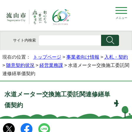
メニュー
サイト内検索
現在の位置：
トップページ
>
事業者向け情報
>
入札・契約
>
随意契約状況
>
経営業務課
> 水道メーター交換施工委託関
連修繕単価契約
水道メーター交換施工委託関連修繕単
価契約