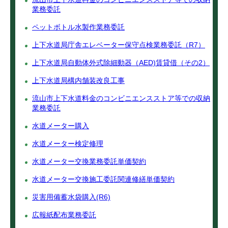
業務委託
ペットボトル水製作業務委託
上下水道局庁舎エレベーター保守点検業務委託（R7）
上下水道局自動体外式除細動器（AED)賃貸借（その2）
上下水道局構内舗装改良工事
流山市上下水道料金のコンビニエンスストア等での収納
業務委託
水道メーター購入
水道メーター検定修理
水道メーター交換業務委託単価契約
水道メーター交換施工委託関連修繕単価契約
災害用備蓄水袋購入(R6)
広報紙配布業務委託