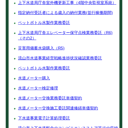
上下水道局庁舎室外機更新工事（4階中央監視室系統）
指定納付受託者による歳入の納付業務(並行稼働期間)
ペットボトル水製作業務委託
上下水道局庁舎エレベーター保守点検業務委託（R6)
（その2）
災害用備蓄水袋購入（R5)
流山市水道事業経営戦略進捗状況確認業務委託
ペットボトル水製作業務委託
水道メーター購入
水道メーター検定修理
水道メーター交換業務委託単価契約
水道メーター交換施工委託関連修繕単価契約
下水道事業電子計算処理委託